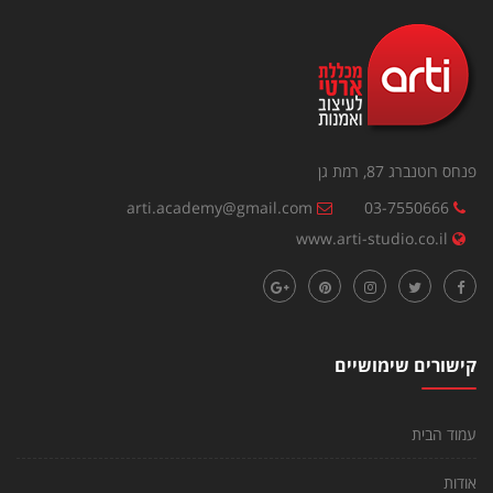
פנחס רוטנברג 87, רמת גן
arti.academy@gmail.com
03-7550666
www.arti-studio.co.il
קישורים שימושיים
עמוד הבית
אודות