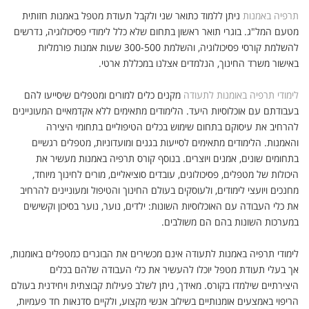
תרפיה באמנות
ניתן ללמוד כתואר שני ולקבל תעודת מטפל באמנות חזותית
מטעם המל"ג. בוגרי תואר ראשון בתחום שלא כלל לימודי פסיכולוגיה, נדרשים
להשלמת קורסי פסיכולוגיה, והשלמת 300-500 שעות אמנות פורמליות
באישור משרד החינוך, הנלמדים אצלנו במכללת ארטי.
לימודי תרפיה באומנות לתעודה
מקנים כלים למורים ומטפלים שיסייעו להם
בעבודתם עם אוכלוסיות היעד. הלימודים מתאימים ללא אקדמאיים המעוניינים
להרחיב את עיסוקם בתחום שימוש בכלים הטיפוליים בתחומי היצירה
והאמנות. הלימודים מתאימים לסייעות בגנים ומועדוניות, מטפלים רגשיים
בתחומים שונים, אמנים ויוצרים. בנוסף קורס תרפיה באמנות מעשיר את
היכולות של מטפלים, פסיכולוגים, עובדים סוציאליים, מורים לחינוך מיוחד,
מחנכים ויועצי לימודים, ולעוסקים בעולם החינוך והטיפול ומעוניינים להרחיב
את כלי העבודה עם האוכלוסיות השונות: ילדים, נוער, נוער בסיכון וקשישים
במערכות השונות בהם הם משולבים.
לימודי תרפיה באמנות לתעודה אינם מכשירים את הבוגרים כמטפלים באומנות,
אך בעלי תעודת מטפל יוכלו להעשיר את כלי העבודה שלהם בכלים
היצירתיים שילמדו בקורס. מאידך, ניתן לשלב פעילות קבוצתית ויחידנית בעולם
הריפוי באמצעים אומנותיים בשילוב אנשי מקצוע, ולקיים סדנאות חד פעמיות,