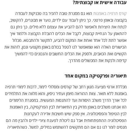
עבודה אישית או קבוצתית?
קורס תרפיה באומנות
הוא גם מסגרת טובה להכיר בה טכניקות לעבודה
בקבוצה ובאופן פרטני. כך ניתן לעבוד עם ילדים, נוער או מבוגרים, להקשיב,
לנתח את היצירות ולאפשר להם להביע את עצמם ללא מילים. כך ניתן גם
להתאמן על הנחיית קבוצות, לקבל את הכלים להובלת הקבוצה וללמוד איך
אפשר לתת לכל אחד ואחת את המקום להביע, לתקשר ולהתבטא. מכלול
הכישורים האלה הוא שמאפשר לנו לטפל בכולם באופן מקצועי ונכון, לזהות את
הקשיים ואת הכאבים, ולספק את הכלים החשובים והנכונים כדי להמשיך
קדימה ולנקות את המכשולים מהדרך.
תיאוריה ופרקטיקה במקום אחד
מכללת ארטי מציעה מגוון רחב של קורסים ומסלולי לימוד, לרבות לימודי תרפיה
באמנות ללא תואר. צוות ההוראה מיומן ועתיר ניסיון, והוא מלווה את התלמידים
לכל אורך הדרך משלב היסודות ועד להתנסות המעשית. במסגרת הלימודים
הזו אנחנו משלבים באופן מדויק בין התיאוריות לבין הפרקטיקה, בין האומנות
לבין הטיפול והפסיכולוגיה. אין ספק שיש חשיבות אדירה לעקרונות
הפסיכולוגיה ההתפתחותית אבל גם ליכולת לפענח ציורי ילדים ולהבין מה הם
מנסים לומר לנו גם אם הם מתקשים להשתמש במילים, למשל. כשהתיאוריה