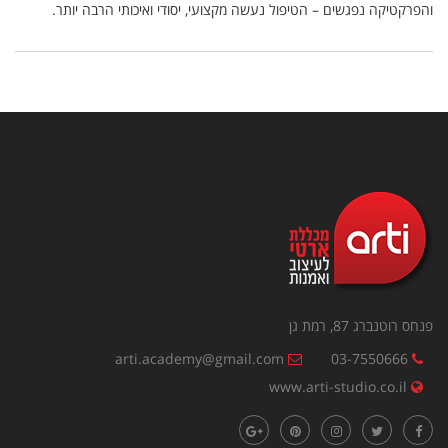
והפרקטיקה נפגשים – הטיפול נעשה מקצועי, יסודי ואיכותי הרבה יותר.
פנחס רוטנברג 87, רמת גן
arti.academy@gmail.com
03-7550666
www.arti-studio.co.il