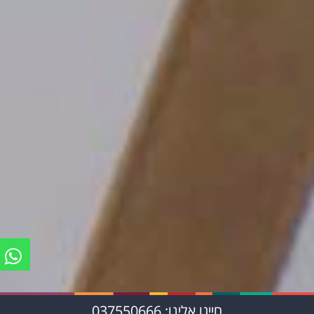
חייגו אלינו: 037550666