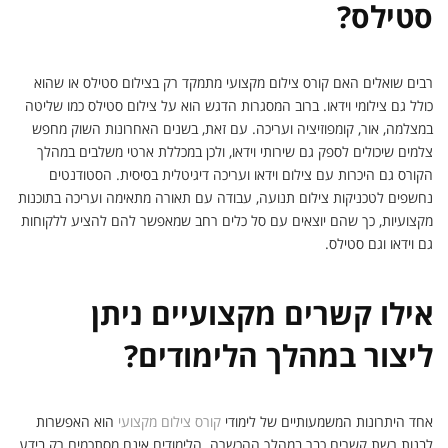
סטילס?
רבים שואלים האם קורס צילום מקצועי מתמקד רק בצילום סטילס או שהוא
כולל גם צילומי וידאו. ברוב המסגרות הדגש הוא על צילום סטילס כמו שליטה
במצלמה, אור, קומפוזיציה ועריכה. עם זאת, בשנים האחרונות השוק מחפש
צלמים שיכולים לספק גם שירותי וידאו, ולכן במכללת ארטי משלבים במהלך
הקורס גם היכרות עם צילום וידאו ועריכה דיגיטלית בסיסית. הסטודנטים
נחשפים לטכניקות צילום תנועה, עבודה עם תאורה מתאימה ועריכה בתוכנות
מקצועיות, כך שהם יוצאים עם סל כלים רחב שמאפשר להם להציע ללקוחות
גם וידאו וגם סטילס.
אילו קשרים מקצועיים ניתן
ליצור במהלך הלימודים?
אחד היתרונות המשמעותיים של לימודי
קורס צילום מקצועי
הוא האפשרות
לבנות רשת קשרים כבר במהלך ההכשרה. הלימודים אינם מסתכמים רק בידע