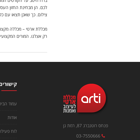
בררו היטב על הקורסים המוצע
לכם. הן מבחינת החזון העסק
צילום. כך שאכן תצאו עם כל
מכללת ארטי – מכללה מקצועי
רק אצלנו. המורים המקצועיי
קישורים
עמוד הבית
אודות
פנחס רוטנברג 87, רמת גן
לוח פעילוי
03-7550666