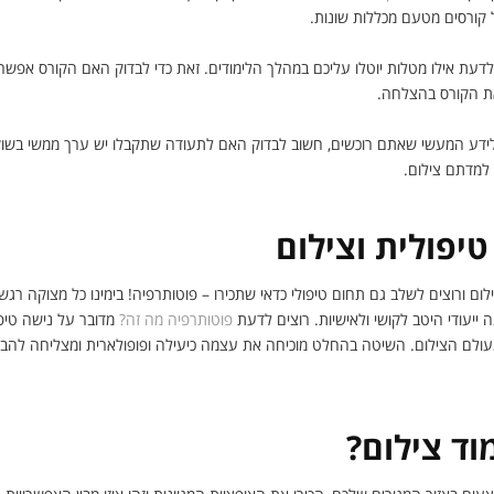
 קורסים מטעם מכללות שונות.
עת אילו מטלות יוטלו עליכם במהלך הלימודים. זאת כדי לבדוק האם הקורס אפשרי
את הקורס בהצלחה.
לידע המעשי שאתם רוכשים, חשוב לבדוק האם לתעודה שתקבלו יש ערך ממשי בשוק
למדתם צילום.
טיפולית וצילום
לום ורוצים לשלב גם תחום טיפולי כדאי שתכירו – פוטותרפיה! בימינו כל מצוקה רג
 ייעודי היטב לקושי ולאישיות. רוצים לדעת
פוטותרפיה מה זה?
מדובר על נישה טיפ
עולם הצילום. השיטה בהחלט מוכיחה את עצמה כיעילה ופופולארית ומצליחה להבי
וד צילום?