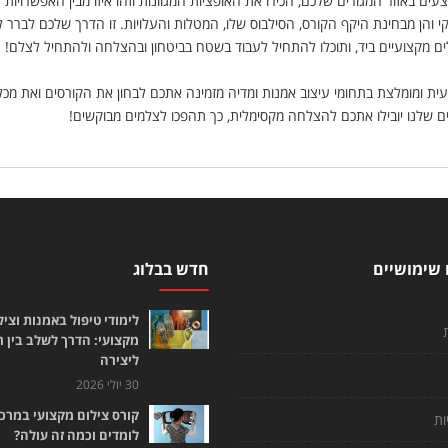
ים באזור המגורים שלכם, הכירו את האופציות המגוונות וזהו איזו מבין האפשרויות
י והן מבחינת היקף הקורס, הסילבוס שלו, המטלות והעלויות. זו הדרך שלכם לברר 
ים מקצועיים ביד, ותוכלו להתחיל לעבוד בשטח בביטחון ובהצלחה ולהתחיל לצלם!
ת ומומלצת בתחומי עיצוב אמנות ומדיה מזמינה אתכם לבחון את הקורסים ואת מכלו
ם שלנו יובילו אתכם להצלחה מקסימלית, כך תהפכו לצלמים מבוקשים!
 שימושיים
חדש בבלוג
לימודי טיפול באמנות וציל
מקצועי: הדרך לשלב בין 
ליצירה
30 יולי 2026
קורס צילום מקצועי במרכז
ות
לומדים וכמה זה עולה?