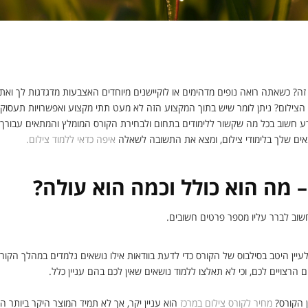
מדבר אליך? שווה להתמקצע!
זה? כשאתה רואה נופים מדהימים או לוקיישנים מיוחדים האצבעות מדגדגות לך ואת
צילום? ניתן לומר שיש בתוך המקצוע הזה לא מעט תתי מקצוע ואפשרויות תעסוקה. 
דע חשוב בכל מה שקשור ללימודים בתחום ולבחירת הקורס המומלץ והמתאים עבורך 
ים שלך בלימודי צילום, ומצא את התשובה לשאלה
איפה כדאי ללמוד צילום.
– מה הוא כולל וכמה הוא עולה?
וב לברר עליו מספר פרטים חשובים.
יין היטב בסילבוס של הקורס כדי לדעת בוודאות אילו נושאים נלמדים במהלך הקורס. 
הרצויים לכם, וכי לא תאלצו ללמוד נושאים שאין לכם בהם עניין כלל.
 הקורס?
מחיר לקורס צילום במרכז
הוא עניין יקר, אך לא תמיד המוצר היקר ביותר הו