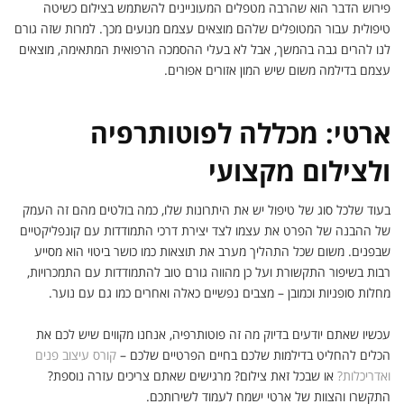
פירוש הדבר הוא שהרבה מטפלים המעוניינים להשתמש בצילום כשיטה
טיפולית עבור המטופלים שלהם מוצאים עצמם מנועים מכך. למרות שזה גורם
לנו להרים גבה בהמשך, אבל לא בעלי ההסמכה הרפואית המתאימה, מוצאים
עצמם בדילמה משום שיש המון אזורים אפורים.
ארטי: מכללה לפוטותרפיה
ולצילום מקצועי
בעוד שלכל סוג של טיפול יש את היתרונות שלו, כמה בולטים מהם זה העמק
של ההבנה של הפרט את עצמו לצד יצירת דרכי התמודדות עם קונפליקטיים
שבפנים. משום שכל התהליך מערב את תוצאות כמו כושר ביטוי הוא מסייע
רבות בשיפור התקשורת ועל כן מהווה גורם טוב להתמודדות עם התמכרויות,
מחלות סופניות וכמובן – מצבים נפשיים כאלה ואחרים כמו גם עם נוער.
עכשיו שאתם יודעים בדיוק מה זה פוטותרפיה, אנחנו מקווים שיש לכם את
הכלים להחליט בדילמות שלכם בחיים הפרטיים שלכם –
קורס עיצוב פנים
ואדריכלות?
או שבכל זאת צילום? מרגישים שאתם צריכים עזרה נוספת?
התקשרו והצוות של ארטי ישמח לעמוד לשירותכם.