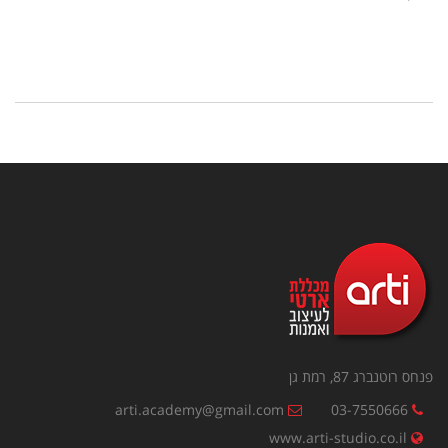
פנחס רוטנברג 87, רמת גן
arti.academy@gmail.com
03-7550666
www.arti-studio.co.il