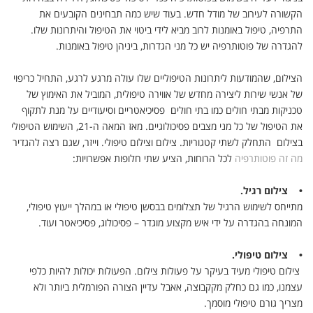
הקשורה לעירוב של מודל חדש. בעוד שיש כמה תבחינים הקובעים את
התרפיה, טיפול באומנות לרוב מביא לידי ביטוי את הטיפול והיתרונות שלו.
להגדרה של פוטותרפיה יש כל מני הגדרות, ביניהן טיפול באומנות.
הצילום, שהמודעות ליתרונות הטיפוליים שלו עולה מרגע לרגע, התחיל כריפוי
של אנשי שירות ליצירה מחדש של אווירה טיפולית, המוביל את האימוץ של
טכניקות מבתי חולים כמו בתי חולים פסיכיאטריים וסיעודיים על מנת לתקוף
את הטיפול של כל מני מצבים פסיכולוגיים. מאז המאה ה-21, השימוש הטיפולי
בצילום התחלק לשתי קטגוריות. צילום וצילום טיפולי. וייזר, שגם רצה להגדיר
מה זה פוטותרפיה
לכל הרוחות, הציע שתי חלופות אפשרויות:
• צילום רגיל.
מתייחס לשימוש הרגיל של תצלומים בבסשן טיפולי או במהלך ייעוץ טיפולי,
המונחה בהגדרה על ידי איש מקצוע מוגדר – פסיכולוג, פסיכיאטר ועוד.
• צילום טיפולי.
צילום טיפולי מעיד בעיקר על פעולות צילום. הפעולות יכולות להיות כלפי
עצמנו, כמו גם כחלק מקקבוצה, אאבל עדיין הצורה הפורמלית ביותר ולא
מצריך גורם טיפולי מוסמך.