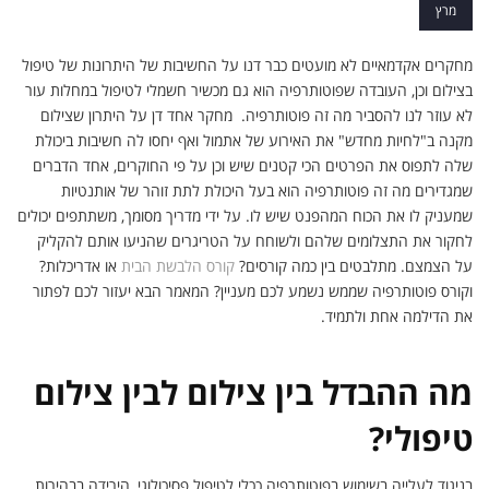
– פוטותרפיה
מרץ
מחקרים אקדמאיים לא מועטים כבר דנו על החשיבות של היתרונות של טיפול
בצילום וכן, העובדה שפוטותרפיה הוא גם מכשיר חשמלי לטיפול במחלות עור
לא עוזר לנו להסביר מה זה פוטותרפיה. מחקר אחד דן על היתרון שצילום
מקנה ב"לחיות מחדש" את האירוע של אתמול ואף יחסו לה חשיבות ביכולת
שלה לתפוס את הפרטים הכי קטנים שיש וכן על פי החוקרים, אחד הדברים
שמגדירים מה זה פוטותרפיה הוא בעל היכולת לתת זוהר של אותנטיות
שמעניק לו את הכוח המהפנט שיש לו. על ידי מדריך מסומך, משתתפים יכולים
לחקור את התצלומים שלהם ולשוחח על הטריגרים שהניעו אותם להקליק
על הצמצם. מתלבטים בין כמה קורסים?
קורס הלבשת הבית
או אדריכלות?
וקורס פוטותרפיה שממש נשמע לכם מעניין? המאמר הבא יעזור לכם לפתור
את הדילמה אחת ולתמיד.
מה ההבדל בין צילום לבין צילום
טיפולי?
בניגוד לעלייה בשימוש בפוטותרפיה ככלי לטיפול פסיכולוגי, הירידה בבהירות