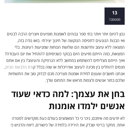
לימודי אומנות או לימודים אקדמאיים? ואיך
13
זה תורם לך בדרך לקריירה?
ספטמבר
נכון להיום יותר ויותר בתי ספר גבוהים לאומנות מופיעים ויוצרים הרבה לבטים
ואי הבנות הנוגעים לתפיסה הנוקשה של חינוך יצירתי. בואו נודה בזה,
המצאה ללא עיצוב וחדשנות הם שלושת הכוחות שמניעות רעיונות. בלי
המצאות, כמה הייתם מזיעים היום בבוקר כשניסיתם להתחיל את יום העבודה?
ואיך הייתם מצליחים להשתמש במחשב ללא הגרפיקה והעיצוב? בין אם אתם
מנסים להחליט בין מכינה לעיצוב ואדריכלות או שזה בכלל ק
ורס הלבשת הבית
,
אנחנו חושבים שעצם למידת אומנות מצריכה מכם לבדוק טוב את התשתיות
שלכם בתור אנשים ולצפות מראש את התחום שלך.
בחן את עצמך: למה כדאי שעוד
אנשים ילמדו אומנות
לא יודעים מה איתכם, ניכר כי כל המאמצים בעולם כעת מוקדשים למטרה
אחת. מחקר בריטי שבדק את הירידה בלמידה של כישורים, דיווח והדגיש כי