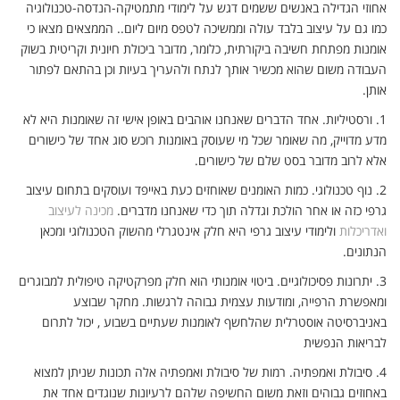
אחוזי הגדילה באנשים ששמים דגש על לימודי מתמטיקה-הנדסה-טכנולוגיה
כמו גם על עיצוב בלבד עולה וממשיכה לטפס מיום ליום.. הממצאים מצאו כי
אומנות מפתחת חשיבה ביקורתית, כלומר, מדובר ביכולת חיונית וקריטית בשוק
העבודה משום שהוא מכשיר אותך לנתח ולהעריך בעיות וכן בהתאם לפתור
אותן.
1.
ורסטיליות. אחד הדברים שאנחנו אוהבים באופן אישי זה שאומנות היא לא
מדע מדוייק, מה שאומר שכל מי שעוסק באומנות רוכש סוג אחד של כישורים
אלא לרוב מדובר בסט שלם של כישורים.
2.
נוף טכנולוגי. כמות האומנים שאוחזים כעת באייפד ועוסקים בתחום עיצוב
גרפי כזה או אחר הולכת וגדלה תוך כדי שאנחנו מדברים.
מכינה לעיצוב
ואדריכלות
ולימודי עיצוב גרפי היא חלק אינטגרלי מהשוק הטכנולוגי ומכאן
הנתונים.
3.
יתרונות פסיכולוגיים. ביטוי אומנותי הוא חלק מפרקטיקה טיפולית למבוגרים
ומאפשרת הרפייה, ומודעות עצמית גבוהה לרגשות. מחקר שבוצע
באניברסיטה אוסטרלית שהלחשף לאומנות שעתיים בשבוע , יכול לתרום
לבריאות הנפשית
4.
סיבולת ואמפתיה. רמות של סיבולת ואמפתיה אלה תכונות שניתן למצוא
באחוזים גבוהים וזאת משום החשיפה שלהם לרעיונות שנוגדים אחד את