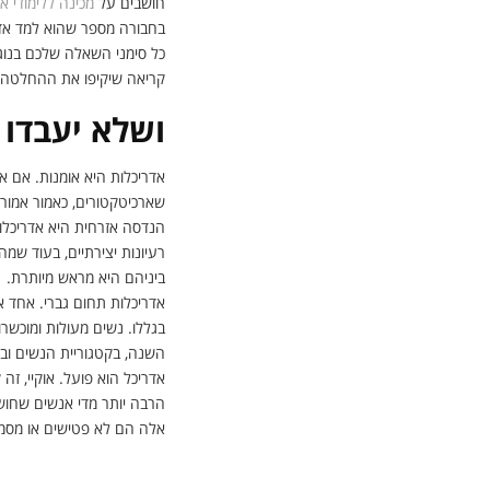
חושבים על
מכינה ללימודי א
בחבורה מספר שהוא למד אד
כל סימני השאלה שלכם בנוגע
קריאה שיקיפו את ההחלטה לל
ושלא יעבדו עליכן: 4 אי הבנות לג
אדריכלות היא אומנות. אם 
שארכיטקטורים, כאמור אמור
הנדסה אזרחית היא אדריכלו
רעיונות יצירתיים, בעוד ש
ביניהם היא מראש מיותרת.
אדריכלות תחום גברי. אחד 
השנה, בקטגוריית הנשים ו
אדריכל הוא פועל. אוקיי, זה
הרבה יותר מדי אנשים שחושב
אלה הם לא פטישים או מסמר