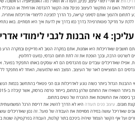
דריכלות
? או אולי לימודי עיצוב פנים, תעודה או תואר? מה האוסציאציה הראשונה 
ריכלות? האם זה מתקשר לעיצוב פנים? ומה הקשר להנדסה אזרחית? או ההבדל? 
 לתחום ולהפוך אותם לסימני קריאה, כל הדרך למכינה ללימודי אדריכלות ואחריה. א
כת על מדיקל פוטותרפיה? בדרך כמו בדרך אין לדעת איך היא תסתיים. בואו נתחי
בי לימודי אדריכלות
אתם חושבים שאדריכלות היא אומנות, אתם במקרה הטוב לא מדייקים ובמקרה הרע מ
ים לשרטט הרבה, ובכך הופכת את זה לתת תחום הנדסי, כמעט לחלוטין.
ת. אפילו שאדריכלים עובדים עם מהנדסים הם לא עוסקים באותו התפקיד בפועל. א
מהנדסים הם המוציאים לאור של העיצוב. המצב הוא שלמעשה, האחד לא מתפקד ללא
אי ההבנות הגדול ביותר כשזה נוגע לאדריכלות וגם הכי פטאלי בהתחשב בכמות הנ
בכך ביססה את החשיבות ואת ההכרח של נשים בתחום.
 קצת מוגזם.
עיצוב פנים תעודה
היא לא הדרך להשיג את דריסת הרגל המשמעותית ביו
ים שאדריכל עושה במידה מסויימת את העבודה של פועל. זה נכון שאדריכלים עושי
ים ועל אף הקשר הצמוד שיהיה ביניכם בתור קולגות, העבודה בפרקטיקה שונות ב