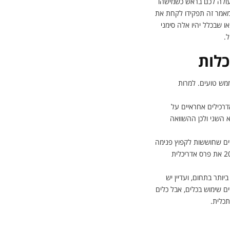
שעולה לכם בראש כשמישהו
מאמר זה תפקידו לקחת את
ו שבכלל יהיו אלה סימני
ל.
מש טועים. למרות
דרכילים אחראיים על
 השני ולכן ההשוואה
שים שחוששות לקפוץ פנימה
בגללו. נשים מעולות ומוכשרות ביותר השאירו את החותם שלהן בתחום, בייחוד טרסה בורסוק, אשר קיבלה ב-2015 את פרס אדריכלית
תר בתחום, ועדיין יש
ם שימוש בכלים, אבל כלים
תכלית.