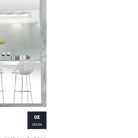
א, סטופ: אד
08
אוגוסט