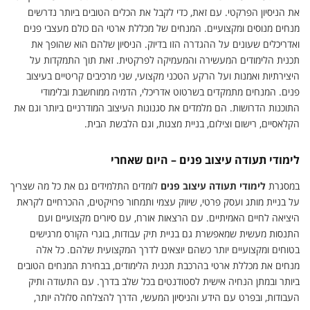
את הניסיון הפרקטי. עם זאת, כדי לקבל את הכלים הטובים ביותר נדרשים
מנחים מנוסים ומקצועיים. המנחים של מכללת ארטי הם כולם מעצבי פנים
ואדריכלים שעונים על ההגדרה הזו בדיוק. הניסיון שלהם הוא שהופך את
תכנית הלימודים המעשירה והמעמיקה לפרקטית. זאת תוך התמקדות על
היצירתיות ואמנות ועל הרקע הטכני מקצועי, שני מרכיבים קריטיים בעיצוב
פנים. המנחים מתמקדים בשרטוט אדריכלי, הדמיה ממוחשבת ובלימודי
התוכנות הדרושות. הם מלמדים את סגנונות העיצוב המודרניים ביותר וגם את
הקלאסיים, רישום וצילום, בניית מצגות, וגם הלבשת הבית.
לימודי תעודה עיצוב פנים – היום שאחרי
במסגרת
לימודי תעודה עיצוב פנים
לומדים התלמידים גם את כל מה שצריך
על בניית מותג ועסק פרטי, שיווק עצמי ותמחור פרויקטים, ההכרחיים לקראת
היציאה לחיים האמיתיים. עם הרצאות אורח, עם סיורים מקצועיים ועם
התנסות מעשית שמאפשרת גם בניית תיק עבודות, בוגרי הקורס מרגישים
בטוחים ומקצועיים יותר כשהם יוצאים לדרך המקצועית שלהם. כל אלה
מנחים את מכללת ארטי בהרכבת תכנית הלימודים, בבחירת המנחים הטובים
ביותר ובמתן הנחיה אישית לסטודנטים בכל שלב בדרך. עם התעודה ותיק
העבודות, ובפרט עם הידע והניסיון המעשי, הדרך להצלחה סלולה יותר,