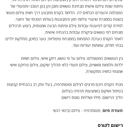
פיתוח שפת צילום אישית מבחינת נושאים ותוכן והן בפן הטכני ותפעולי של
המצלמה והעזרים הנלווים לה. הלימוד בקורס מתבצע דרך חווית צילום מעשי
בשטח במסגרת שיעורי צילומי חוץ והתבוננות בעולמו הפנימי של היוצר.
למידת קודים לפיענוח עבודות צילם ופיתוח הבעה אמנותית, ביצוע תרגילים
מונחים לפי נושאים וביקורת עבודות בהנחיה אישית.
לאחר הקורס נערכת התמחות במסגרות טיפוליות: נוער בסיכון, מחלקות ילדים
בבתי חולים, עמותות יעודיות ועוד.
בין הנושאים המטופלים: צילום על פי נושא, דיוקן אישי, צילום חוויות
ילדות-חלומות ומאוויים, צילום תעודי כלווי תהליך שיקום, צילום פרויקט אישי
אמנותי כחוויה מתקשרת.
מנחי הקורס הינם מרצים לצילום ופוטותרפיה, בעלי ותק רב בהנחיית קבוצות
בטיפול ושיקום באמצעות תרפיה בצילום.
הליך הרישום: מילוי ושליחת טופס רישום
תעודת סיום
: פוטותרפיה - צילום כביטוי רגשי
רישום לקורס