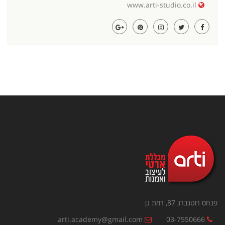
www.arti-studio.co.il
פנחס רוטנברג 87, רמת גן
arti.academy@gmail.com
03-7550666