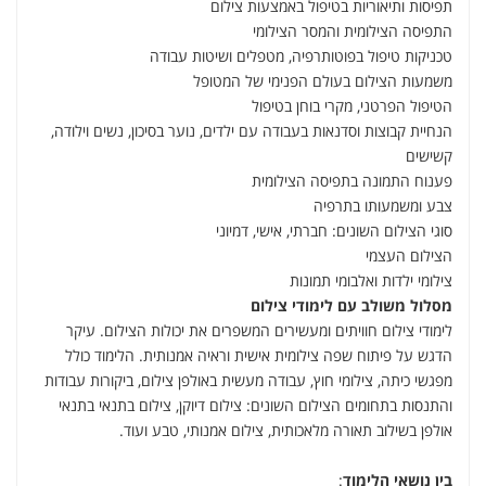
תפיסות ותיאוריות בטיפול באמצעות צילום
התפיסה הצילומית והמסר הצילומי
טכניקות טיפול בפוטותרפיה, מטפלים ושיטות עבודה
משמעות הצילום בעולם הפנימי של המטופל
הטיפול הפרטני, מקרי בוחן בטיפול
הנחיית קבוצות וסדנאות בעבודה עם ילדים, נוער בסיכון, נשים וילודה,
קשישים
פענוח התמונה בתפיסה הצילומית
צבע ומשמעותו בתרפיה
סוגי הצילום השונים: חברתי, אישי, דמיוני
הצילום העצמי
צילומי ילדות ואלבומי תמונות
מסלול משולב עם לימודי צילום
לימודי צילום חוויתים ומעשירים המשפרים את יכולות הצילום. עיקר
הדגש על פיתוח שפה צילומית אישית וראיה אמנותית. הלימוד כולל
מפגשי כיתה, צילומי חוץ, עבודה מעשית באולפן צילום, ביקורות עבודות
והתנסות בתחומים הצילום השונים: צילום דיוקן, צילום בתנאי בתנאי
אולפן בשילוב תאורה מלאכותית, צילום אמנותי, טבע ועוד
.
בין נושאי הלימוד
: