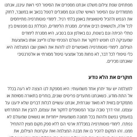
מפתחים שפת צילום משלנו אנחנו מספרים את הסיפור לפי ראות עיננו, אנחנו
מתמודדים עם הסיפור האישי שלנו וגם מסוגלים לטפל בכאב או במשבר, לחזק
את הנפש ולהכיל סיטואציות באופן בלתי רגיל. לימודי פוטותרפיה מתייחסים
לכל אלה, ולנושאים רבים אחרים. מסגרת הלימודים, הכוללת גם מפגשים בין
כותלי הכיתה וגם בשטח, גם באולפן וגם בטבע, היא מסגרת לימודים
שמעניקה לנו חופש לחקור את העולם הפנימי שלנו ולייצג אותו באמצעות
הצילום. לימודי פוטותרפיה מאפשרים לנו לזהות את האופן שבו המצלמה היא
כלי טיפולי לכל דבר, לא פחות מכל אמצעי טיפול מסורתי או אלטרנטיבי
שאנחנו מכירים.
חוקרים את הלא נודע
למצלמה יש עוד יתרון אחד משמעותי: היא מספקת לנו הצצה לא רעה בכלל
אל התת-מודע. כשאנחנו מתעדים פריטים שונים, בוחרים בתאורה מסוימת או
מתמקדים בזווית לא מאוד שגרתית, אנחנו עשויים לגלות דברים שלא ידענו על
עצמנו. זוהי דרך טובה עבור המטופלים לחקור את עצמם, להבין את המתרחש
במעמקי נפשם ולזהות בכל תמונה משמעויות ייחודיות או נושאים שמעולם לא
נפתרו. לימודי פוטותרפיה במכללת ארטי הם ללא ספק מקום מצוין להתחיל
ממנו. זהו המקום להכיר בו את מבנה המצלמה ואת עקרונות הצילום, את