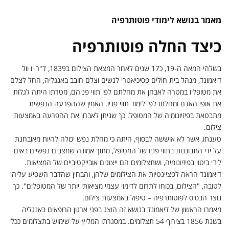
מאמר בנושא לימודי פוטותרפיה
כיצד החלה פוטותרפיה
בשלהי המאה ה-19, כ17 שנים לאחר המצאת הצילום ב1839, ד"ר יו וול
דיאמונד, מנהל בית חולים פסיכיאטרי לנשים וצלם חובב באנגליה, החל לצלם
את מטופליו במטרה לאבחן את מחלתם לפי תווי פניהם, מטרתו היתה לגלות
את אופי האדם ומחלתו לפי לימוד תווי פניו. האמין שההפרעה הנפשית
מתבטאת בפיזיונומיה של המטופל. כך שניתן לאבחן את ההפרעה באמצעות
צילום.
טענתו, אשר לא אוששה לבסוף, היתה כי מחלת נפש יכולה להיות מאובחנת
על ידי התבוננות בתווי פניו של המטופל, מתוך אמונה שמצבים נפשיים באים
לידי ביטוי בפיזיונומיה, ושתצלומים הם ייצוגים אובייקטיביים של המציאות.
דיאמונד הראה לפציינטיות את הצילומים שלהן, והבחין שהדבר השפיע עליהן
לטובה, "הצילום, בכוחו לתרום לדימוי עצמי מציאותי יותר של המטופלים". כך
נוצר הבסיס לפוטותרפיה – טיפול באמצעות צילום.
מאמרו הראשון של דיאמונד בנושא זה הוצג בפני ארגון הרופאים באנגליה
בשנת 1856 בצירוף 54 תצלומים. במסגרתו המליץ על שימוש בתצלומים ככלי