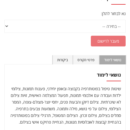
נא לבחור להלן:
מעבר לרישום
נושאי לימוד
פרטי הקורס
ביקורות
נושאי לימוד
שיטות טיפול בפוטותרפיה בקבוצה ובאופן יחידני, פענוח תמונות, צילומי
ילדות ועבודה עם אלבומי תמונות, תפעול המצלמה האישית, זויות צילום
לא שיגרתיות. צילום דיוקן והבעות פנים, יחסי יוצר-מצולם-צופה, המסר
הצילומי, צילום על פי נושא, מילה ותמונה. משמעות צבעים בתרפיה.
סמלים בצילום, צילום זכרון. הצילום המטופל, תרגילי צילום בפוטותרפיה
בהנחיית קבוצות לאוכלוסיות מגוונות, הנחיית פרויקט אישי בצילום.