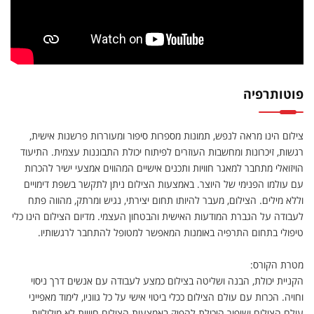
פוטותרפיה
צילום הינו מראה לנפש, תמונות מספרות סיפור ומעוררות פרשנות אישית,
רגשות, זיכרונות ומחשבות העוזרים לפיתוח יכולת התבוננות עצמית. התיעוד
הויזואלי מתחבר למאגר חוויות ותכנים אישיים המהווים אמצעי ישיר להכרות
עם עולמו הפנימי של היוצר. באמצעות הצילום ניתן לתקשר בשפת דימויים
וללא מילים. הצילום, מעבר להיותו תחום יצירתי, נגיש ומרתק, מהווה פתח
לעבודה על הגברת המודעות האישית והבטחון העצמי. מדיום הצילום הינו כלי
טיפולי בתחום התרפיה באומנות המאפשר למטופל להתחבר לרגשותיו.
מטרת הקורס:
הקניית יכולת, הבנה ושליטה בצילום כמצע לעבודה עם אנשים דרך ניסוי
וחויה. הכרות עם עולם הצילום ככלי ביטוי אישי על כל גווניו, לימוד מאפייני
עולם הצילום ושיפור היכולת להפיק באמצעות הצילום חוויות לא מילוליות.