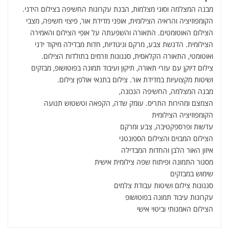
מבנה המצלמה וסוגי מצלמות, הבנת עקרונות החשיפה בצילום הידני.
הקומפוזיציה והראיה הצילומית, אופני מדידת אור, פיצוי חשיפה, מצבי
הצילום האוטומטים. התאורה והשפעתה על אופי הצילום והאמירה
הצילומית. הדגשת צבע, מרקם וניגודיות, חדות מבדילה מיקוד ידני
ואוטומטי, התאורה הקלאסית, סגנונות וזרמים בתולדות הצילום.
צילום דיוקן עם עזרי תאורה, תיקון ועיבוד תמונה בפוטושופ, מבזקים
ושיטות מקצועיות במדידת אור. צילום בתנאי אולפן צילום.
מבנה המצלמה, החשיפה הנכונה,
הצמצם ומהירות התריס. עומק שדה, הקפאה וטשטוש תנועה
הקומפוזיציה הצילומית
עדשות ופרספקטיבה, צבע ומרקם
הצילום המבוים והצילום הספונטני
איזון האור הלבן והחדות המבדילה
מסגור התמונה ופיתוח שפה צילומית אישית
שימוש במבזקים
סגנונות צילום ושיטות עבודת צלמים
עקרונות עיבוד תמונה בפוטושופ
הצילום האמנותי וביטוי אישי