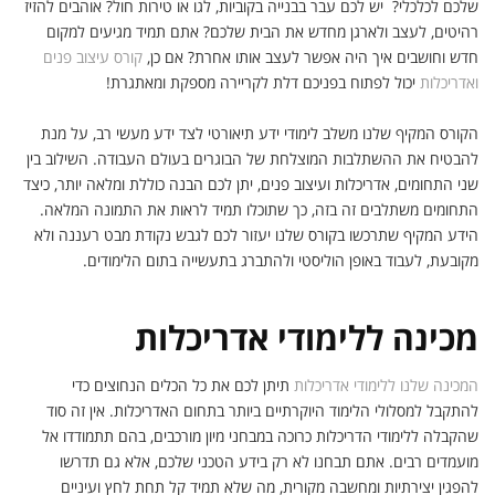
שלכם לכלכלי? יש לכם עבר בבנייה בקוביות, לגו או טירות חול? אוהבים להזיז
רהיטים, לעצב ולארגן מחדש את הבית שלכם? אתם תמיד מגיעים למקום
חדש וחושבים איך היה אפשר לעצב אותו אחרת? אם כן,
קורס עיצוב פנים
ואדריכלות
יכול לפתוח בפניכם דלת לקריירה מספקת ומאתגרת!
הקורס המקיף שלנו משלב לימודי ידע תיאורטי לצד ידע מעשי רב, על מנת
להבטיח את ההשתלבות המוצלחת של הבוגרים בעולם העבודה. השילוב בין
שני התחומים, אדריכלות ועיצוב פנים, יתן לכם הבנה כוללת ומלאה יותר, כיצד
התחומים משתלבים זה בזה, כך שתוכלו תמיד לראות את התמונה המלאה.
הידע המקיף שתרכשו בקורס שלנו יעזור לכם לגבש נקודת מבט רעננה ולא
מקובעת, לעבוד באופן הוליסטי ולהתברג בתעשייה בתום הלימודים.
מכינה ללימודי אדריכלות
המכינה שלנו ללימודי אדריכלות
תיתן לכם את כל הכלים הנחוצים כדי
להתקבל למסלולי הלימוד היוקרתיים ביותר בתחום האדריכלות. אין זה סוד
שהקבלה ללימודי הדריכלות כרוכה במבחני מיון מורכבים, בהם תתמודדו אל
מועמדים רבים. אתם תבחנו לא רק בידע הטכני שלכם, אלא גם תדרשו
להפגין יצירתיות ומחשבה מקורית, מה שלא תמיד קל תחת לחץ ועיניים