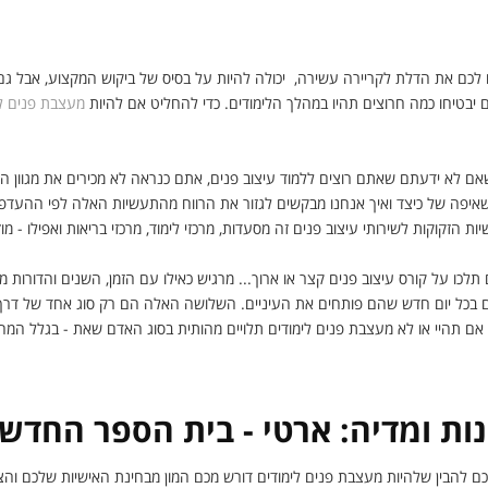
לכם את הדלת לקריירה עשירה, יכולה להיות על בסיס של ביקוש המקצוע, אבל גם
גם יבטיחו כמה חרוצים תהיו במהלך הלימודים. כדי להחליט אם להיות
מעצבת פנים לי
ם לא ידעתם שאתם רוצים ללמוד עיצוב פנים, אתם כנראה לא מכירים את מגוון ה
יפה של כיצד ואיך אנחנו מבקשים לגזור את הרווח מהתעשיות האלה לפי ההעדפה
 הזקוקות לשירותי עיצוב פנים זה מסעדות, מרכזי לימוד, מרכזי בריאות ואפילו - מוזי
כו על קורס עיצוב פנים קצר או ארוך... מרגיש כאילו עם הזמן, השנים והדורות מ
 בכל יום חדש שהם פותחים את העיניים. השלושה האלה הם רק סוג אחד של דר
. אם תהיי או לא מעצבת פנים לימודים תלויים מהותית בסוג האדם שאת - בגלל המחו
ות ומדיה: ארטי - בית הספר החדש
ם להבין שלהיות מעצבת פנים לימודים דורש מכם המון מבחינת האישיות שלכם וה