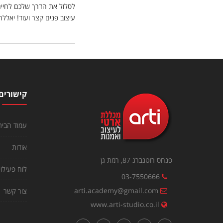
לסלול את הדרך שלכם לחיים
עיצוב פנים קצר ועוד! יאלל
קישורים
עמוד הבית
אודות
פנחס רוטנברג 87, רמת גן
לוח פעילוי
03-7550666
arti.academy@gmail.com
צור קשר
www.arti-studio.co.il