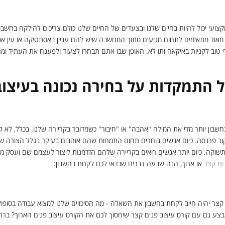
עי יכול להיות בחיים שלנו ובצעדים של החיים שלנו כולם צריכים להילקח בחשבון
מאוד מתאימים לתחום מגיעים מתוך המחשבה שיש להם עניין באסתטיקה או עין 
 טוב לקניות באיקאה ותו לא. האופן שבו אתם תבחרו לצעוד ולפענח את העתיד ומ
 התמקדות על בחירה נכונה בעיצוב
שבון יותר מדי את המילה "אהבה" או "חיבור" כשמדובר בקריירה שלנו. בכלל, לא 
מקור פרנסה. כיום אנשים בוחרים תחום התמחות שהם אוהבים בעיקר בגלל הצורה ש
 תשוקה. כיום יותר אנשים רואים בקריירה שלהם הזדמנות ליצור לעצמם שם ועסק 
ים קצר
או ארוך, הנה שבעה דברים שכדאי לכם לקחת בחשבון:
קצר יהיה חייב לקחת בחשבון את השאלה - מה הסיכויים שלנו למצוא עבודה בסופו?
צע גם עם קורס עיצוב פנים קצר שיחסוך לכם את הקורס עיצוב פנים הארוך? בררו