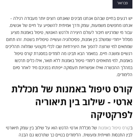
עם משמעות
פברואר
יש רגעים בחיים שבהם אנחנו מבינים שאנחנו רוצים יותר מעבודה רגילה -
אנחנו מחפשים משמעות, עומק ודרך אמיתית להשפיע על חיים של אנשים.
עבור מי שמרגיש חיבור לעולם היצירה ולרגש האנושי, טיפול באמנות מציע
מסלול ייחודי שמשלב בין אמנות, פסיכולוגיה ועשייה טיפולית בשטח. זהו תחום
שמתאים למי שרוצה להפוך את היצירתיות שבו לכלי מקצועי שמלווה תהליכים
רגשיים ומשנה חיים. במאמר הבא תבינו מה לומדים במסגרת קורס טיפול
באמנות, למי מתאימים לימודי טיפול באמנות ללא תואר, אילו כלים תרכשו
במהלך ההכשרה ואילו אפשרויות תעסוקה ייפתחו בפניכם מיד לאחר סיום
הלימודים.
קורס טיפול באמנות של מכללת
ארטי - שילוב בין תיאוריה
לפרקטיקה
ב
קורס טיפול באמנות
של מכללת ארטי הדגש הוא על שילוב בין עומק תיאורטי
לבין התנסות חווייתית ומעשית. הלימודים בנויים כך שתרכשו גם הבנה