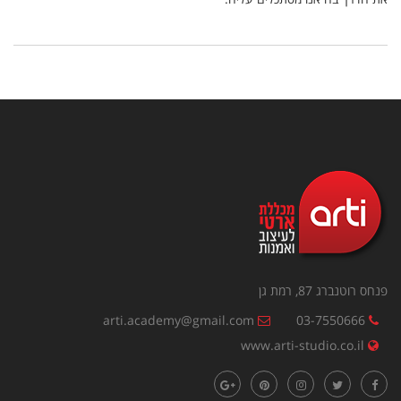
פנחס רוטנברג 87, רמת גן
arti.academy@gmail.com
03-7550666
www.arti-studio.co.il