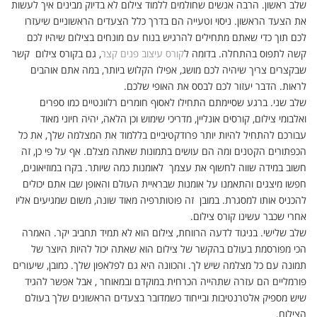
שלב ראשון. הרבה אנשים שחולמים ללמוד צילום לא בדיוק מבינים איך לעשות
את הצעד הראשון. ניסוי וטעייה הם בדרך כלל הצעדים הראשוניים שיעזרו
לכם תוך כדי שאתם מתחילים להרגיש בנוח עם מונחים בצילום שיהיו לכם
קשה לתפוס בהתחלה. בדומה ל
קורס עיצוב פנים קצר
, גם בקורס צילום קשר
שבקצרים צריך שיהיה לכם מושג, אפילו הקלוש ביותר, במה אתם אוהבים
לראות. הדבר יעזור לכם לבסס את האופי שלכם.
שלב שני. ברגע שסיימתם התחילו לאסוף חומרים רלוונטיים כמו ספרים
ואלבומי צילום, קורסים אונליין, מדריכי שימוש וכן הלאה, יהיה חיוני מאוד
עבורכם להתחיל להיות יותר פרודקטיביים בללמוד את המצלמה שלך, את כל
הכפתורים הקטנים ומה הם עושים בתמונות שאתה מצלם. אף על פי כן, זה
חשוב במידה שווה לחשוף את עצמך לאומנות כמה שיותר. בקרו במוזיאונים,
חפשו מיצגים והתאמנו על אומנות שבראיית העולם והאופן שבו אתם יכולים
להכניס אותו למסגרת. במובן זה פוטותרפיה מאוד שונה, משום שמגיעים אליו
אחרי שכבר עשינו קורס צילום.
שלב שלישי. בניגוד לדעה הרווחת, צילום הוא לא תמיד תחביב יקר. האמרה
הכי מפורסמת בעולם בהקשר של צילום הוא שאתה יכול להיות היוצר של
תמונה עם כל מצלמה שיש לך. והכוונה היא גם לפלאפון שלך. כמובן, שיעורים
פורמליים הם עזרה שתהייה הכרחית במוקדם ובמאוחר , אבל אפשר להגיד
שיש מספיק אלטרנטיבות ובייחוד כשמדובר בצעדים הראשונים שלך בעולם
הצילום.