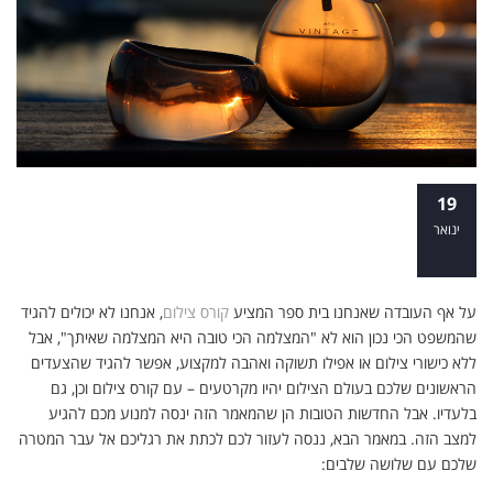
ספקות נועדו על מנת להסיר אותם: כל מה
19
שרציתם לדעת על לימודי צילום והתביישתם
ינואר
לשאול – חלק א' – אי הבנות וצעדים ראשונים
על אף העובדה שאנחנו בית ספר המציע
קורס צילום
, אנחנו לא יכולים להגיד
שהמשפט הכי נכון הוא לא "המצלמה הכי טובה היא המצלמה שאיתך", אבל
ללא כישורי צילום או אפילו תשוקה ואהבה למקצוע, אפשר להגיד שהצעדים
הראשונים שלכם בעולם הצילום יהיו מקרטעים – עם קורס צילום וכן, גם
בלעדיו. אבל החדשות הטובות הן שהמאמר הזה ינסה למנוע מכם להגיע
למצב הזה. במאמר הבא, ננסה לעזור לכם לכתת את רגליכם אל עבר המטרה
שלכם עם שלושה שלבים: