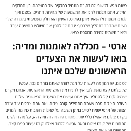
כשזה מגיע לכישורי למידה, זה מתחיל בחלקים של המצלמה. בין החלקים
האלה, אתם תלמדו להכי את המשמעות של מהירות התריס, צמצם ואיך
למרכז תמונות ולהשאיר אותן בפוקוס. האימון הוא חלק משמעותי בלמידה שלך
משום שמדובר בתהליך שלבסוף יגרום לך להבין איך משולש החשיפה עובד
וליצור תשתית למידה מבוססת כראוי.
ארטי – מכללה לאומנות ומדיה:
בואו לעשות את הצעדים
הראשונים שלכם איתנו
לסיכום, יש המון מה לעשות על מנת לוודא שאתם בוחרים נכון. עכשיו
שקיבלתם קצת מושג לגבי איך להניח את התשתיות הראשוניות, אנחנו מקווים
שיהיה לכם קל להחליט איך אתם עושים את הצעדים הראשונים שלכם
בעולם הצילום טרם שאתם מתחילים קורס צילום. ואם אתם צריכים עוד עזרה
הצוות של ארטי ישמח לסייע במתן תשובה על שאלות חשובות כמו מה לומדים
בקורס צילום או אפילו כללי יותר,
פוטותרפיה מה זה
ומה היא, על מה חולשים
התחומים של קורס צילום והאם אפשרי ללמוד אצלנו קורס עיצוב פנים קצר.
התקשרו ועשו את הצעד!