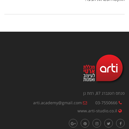
פנחס רוטנברג 87, רמת גן
arti.academy@gmail.com
03-7550666
www.arti-studio.co.il