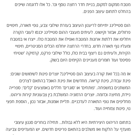
מטבח ממקום למקום, בניית חדר רחצה נוסף וכו'. כל אלו לדוגמה שייכים
בהחלט לתחום עיצוב הפנים.
הום סטיילינג יתייחס לריענון העיצוב בעזרת שילובי צבע, גופי תאורה, חיפויים
פרזולים, אבזור וקישוט. לעיתים מעצבי ההום סטיילינג יכנסו לעובי הקורה
ויחליפו את דלתות ארונות המטבח ואפילו את המטבח כולו. ייצרו אי במטבח
ומעליו גוף תאורה חדש. בחדרי הרחצה יוחלפו הכלים הסניטריים, חיפויי
הקירות, ולעיתים גם ריצוף בבית כולו, כולל שילובי פרקט, קרמיקה 'שטיחי
פסיפס' ועוד חומרים מעניינים הקיימים היום בשוק.
אז מה בכל זאת קורה בעיצוב הום סטיילינג? יוצרים פינות לשימושים שונים:
פינת עבודה, פינת קריאה. מחדשים את פינת האוכל בהתאם לצרכים
המשתנים במשפחה. 'פותחים' או 'סוגרים' חללים באמצעים 'קלים': ספרייה
ניידת, מחיצה וכדומה. יוצרים הרמוניה המשלבת בין צבעוניות קירות וריהוט.
מחליפים את גופי התאורה לעדכניים. תליית אומנות, אבזור נכון , הוספת חפצי
נוי, פינות צמחייה ועוד.
בתחום הריהוט היצירתיות היא ללא גבולות.. תחילה בוחרים סגנון עיצובי
מועדף על הלקוח ואז משלבים בהתאם פריטים חדשים. יש המעדיפים צביעה