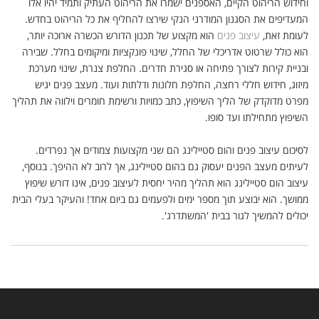
וחידוש הריהוט הקיים, האספנים ישמרו את הריהוט העתיק ותמיד יהיו אלו
המעדיפים את הסגנון המודרני הנקי שירצו להחליף את כל הריהוט בחדש.
לעומת זאת,
עיצוב פנים
הוא מקצוע של תכנון הדורש הכשרה ארוכה יותר,
הוא כולל שרטוט אדריכלי של החלל, שינוי פונקציות ומיקומים בחלל. שבירה
ובניית קירות לצורך פתיחה או סגירת חדרים. החלפת צנרת, שינוי מערכת
מיזוג, חידוש חללי רחצה, החלפת חלונות ודלתות ועוד. מעצב פנים יגיש
מפרט מדוקדק של הליך השיפוץ, כתב כמויות ורשימת חומרים וילווה את תהליך
השיפוץ מתחילתו ועד סופו.
לסיכום עיצוב פנים והום סטיילינג הם שני מקצועות צמודים אך נפרדים.
לעיתים מעצב הפנים יעסוק גם בהום סטיילינג, אך לרוב לא ההיפך. בנוסף,
עיצוב הום סטיילינג הוא תהליך מהיר יחסית לעיצוב פנים, אינו דורש שיפוץ
ממושך. הוא יבוצע תוך מספר ימים ולפעמים גם ביום אחד! והעיקר בעלי הבית
יכולים להמשיך לגור בבית 'המשתדרג'.