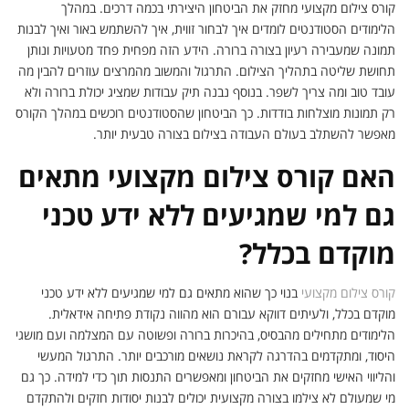
קורס צילום מקצועי מחזק את הביטחון היצירתי בכמה דרכים. במהלך
הלימודים הסטודנטים לומדים איך לבחור זווית, איך להשתמש באור ואיך לבנות
תמונה שמעבירה רעיון בצורה ברורה. הידע הזה מפחית פחד מטעויות ונותן
תחושת שליטה בתהליך הצילום. התרגול והמשוב מהמרצים עוזרים להבין מה
עובד טוב ומה צריך לשפר. בנוסף נבנה תיק עבודות שמציג יכולת ברורה ולא
רק תמונות מוצלחות בודדות. כך הביטחון שהסטודנטים רוכשים במהלך הקורס
מאפשר להשתלב בעולם העבודה בצילום בצורה טבעית יותר.
האם קורס צילום מקצועי מתאים
גם למי שמגיעים ללא ידע טכני
מוקדם בכלל?
קורס צילום מקצועי
בנוי כך שהוא מתאים גם למי שמגיעים ללא ידע טכני
מוקדם בכלל, ולעיתים דווקא עבורם הוא מהווה נקודת פתיחה אידאלית.
הלימודים מתחילים מהבסיס, בהיכרות ברורה ופשוטה עם המצלמה ועם מושגי
היסוד, ומתקדמים בהדרגה לקראת נושאים מורכבים יותר. התרגול המעשי
והליווי האישי מחזקים את הביטחון ומאפשרים התנסות תוך כדי למידה. כך גם
מי שמעולם לא צילמו בצורה מקצועית יכולים לבנות יסודות חזקים ולהתקדם