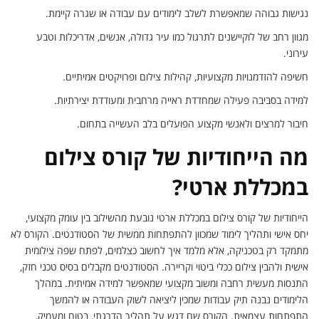
נגישות גבוהה שמאפשרת לשלב לימודים עם עבודה או שגרה קיימת.
מגוון רחב של לוקיישנים לתרגול כמו עיר גדולה, אנשים, אדריכלות וטבע
עירוני.
חשיפה להזדמנויות מקצועיות, קהילות צילום ופרויקטים אמיתיים.
למידה בסביבה פעילה שמחדדת ראייה מרחבית ומעודדת יצירתיות.
חיבור למרצים ולאנשי מקצוע הפועלים בלב העשייה בתחום.
מה הייחודיות של קורס צילום
במכללת ארטי?
הייחודיות של קורס צילום במכללת ארטי נובעת מהשילוב בין עומק מקצועי,
יחס אישי ותהליך לימוד שמכוון להתפתחות ממשית של הסטודנטים. הקורס לא
מתמקד רק בטכניקה, אלא מלמד איך לחשוב כצלמים, לפתח שפה צילומית
אישית ולהבין צילום ככלי ביטוי וקריירה. הסטודנטים מקבלים בסיס טכני חזק,
התנסות מעשית רחבה ומשוב מקצועי שמאפשר למידה אמיתית. במהלך
הלימודים נבנה תיק עבודות שמכין ליציאה לשוק העבודה או להמשך
התפתחות עצמאית. הקורס שם דגש על תהליך הדרגתי, בטוח ומעמיק,