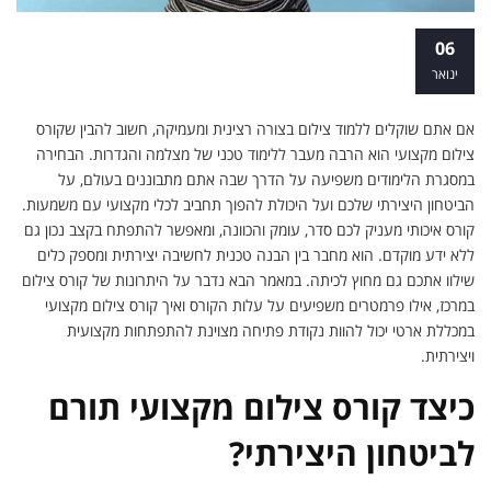
מבעד לעדשה - מה חשוב לדעת לפני
06
שמתחילים קורס צילום מקצועי
ינואר
אם אתם שוקלים ללמוד צילום בצורה רצינית ומעמיקה, חשוב להבין שקורס
צילום מקצועי הוא הרבה מעבר ללימוד טכני של מצלמה והגדרות. הבחירה
במסגרת הלימודים משפיעה על הדרך שבה אתם מתבוננים בעולם, על
הביטחון היצירתי שלכם ועל היכולת להפוך תחביב לכלי מקצועי עם משמעות.
קורס איכותי מעניק לכם סדר, עומק והכוונה, ומאפשר להתפתח בקצב נכון גם
ללא ידע מוקדם. הוא מחבר בין הבנה טכנית לחשיבה יצירתית ומספק כלים
שילוו אתכם גם מחוץ לכיתה. במאמר הבא נדבר על היתרונות של קורס צילום
במרכז, אילו פרמטרים משפיעים על עלות הקורס ואיך קורס צילום מקצועי
במכללת ארטי יכול להוות נקודת פתיחה מצוינת להתפתחות מקצועית
ויצירתית.
כיצד קורס צילום מקצועי תורם
לביטחון היצירתי?