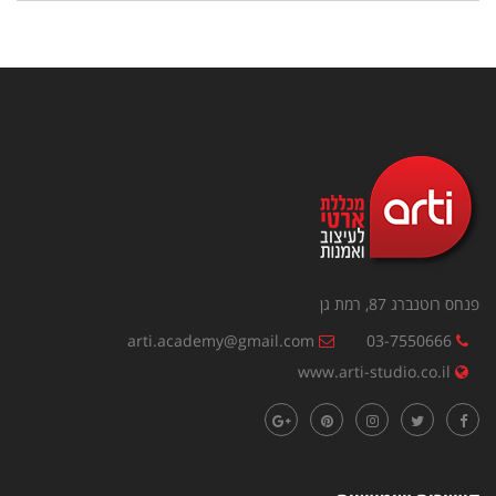
פנחס רוטנברג 87, רמת גן
arti.academy@gmail.com
03-7550666
www.arti-studio.co.il