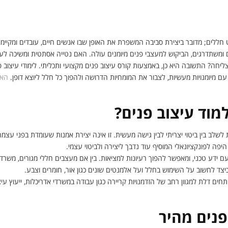
למוד עיצוב פנים?
ט חללים; מדובר ביצירת סביבה המשפרת את האופן שבו אנשים חיים, עובדים ומקיימ
משתדרגים, הביקוש למעצבי פנים מיומנים עולה. האם נטייה אסתטית ומשיכה לעיצ
צליחה? התשובה היא כן, באמצעות קורס עיצוב פנים מקצועי ותכליתי. לימודי עיצוב 
 מיומנויות מעשיות, לצבור את המומחיות הדרושה ולהפוך כל חלל ליוצא דופן.
האם 
מוד עיצוב פנים?
ב בין ביטוי יצריתי לבין גישה מעשית. זו אינה יצירת אמנות שעומדת בפני עצמ
 היפה לפונקציונאלי המוסיף עוד נדבך ליצירה ולביטוי עצמי.
ם ידע טכני, ומאפשר להפוך רעיונות למציאות. בין אם מעצבים חללי מגורים, משרדי
כיצד לחשוב על השימוש בחלל ועל אלמנטים שונים כגון אור, חומרים וצבע.
תחים דלת למגוון רחב של הזדמנויות קריירה כגון עבודה במשרדי אדריכלות, ייעוץ עיצו
פנים מהיר