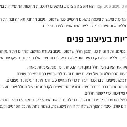
רס עיצוב פנים קצר
הוא אופציה מצוינת. נחשפים לתוכניות מרוכזות המתמקדות במיו
כזת ומעשית ומכסה נושאים מרכזיים כגון שרטוט, עיצוב מרחבי, תאורה ובחירת חו
ללים אסתטיים ופונקציונליים המותאמים לצרכי הלקוח.
יות בעיצוב פנים
במיומנויות חיוניות כגון תכנון חלל, שרטוט ועיצוב בעזרת מחשב. לומדים את העקרו
ליצור חללים שלא רק נראים טוב אלא גם יעילים ונוחים. אלו הנקודות העיקריות המ
יק את המרב מכל חלל נתון, תוך הבטחת יופי ופונקציונליות כאחד.
ת הפסיכולוגיות של צבעים שונים וכיצד להשתמש בהם ליצירת אווירה.
ם. התמחות בבחירת רהיטים וחומרים המתאימים לקו הסגנוני של החלל אותו מעצבי
 ומלאכותי כדי לשפר חללים.
ם של הזדמנויות קריירה מרגשות. כדי להתחיל את המסע לעבר מקצוע נחשק ומרגש,
ודים שלנו וכיצד להפוך תשוקה לקריירה משגשגת. נשמח לתת את כל הפרטים ולענ