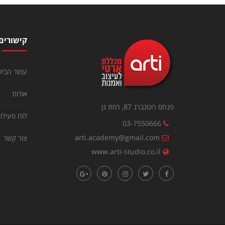
קישורים
עמוד הבית
אודות
פנחס רוטנברג 87, רמת גן
לוח פעילוי
03-7550666
arti.academy@gmail.com
צור קשר
www.arti-studio.co.il