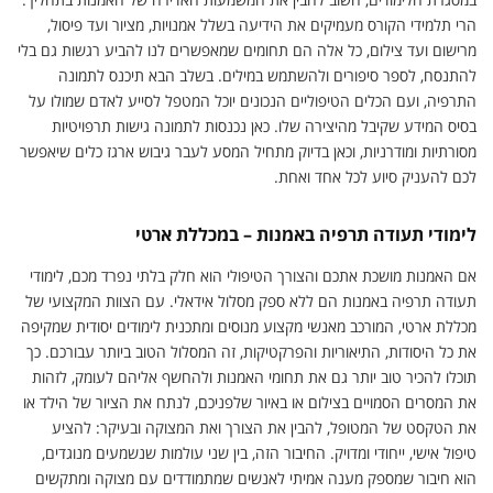
הרי תלמידי הקורס מעמיקים את הידיעה בשלל אמנויות, מציור ועד פיסול,
מרישום ועד צילום, כל אלה הם תחומים שמאפשרים לנו להביע רגשות גם בלי
להתנסח, לספר סיפורים ולהשתמש במילים. בשלב הבא תיכנס לתמונה
התרפיה, ועם הכלים הטיפוליים הנכונים יוכל המטפל לסייע לאדם שמולו על
בסיס המידע שקיבל מהיצירה שלו. כאן נכנסות לתמונה גישות תרפויטיות
מסורתיות ומודרניות, וכאן בדיוק מתחיל המסע לעבר גיבוש ארגז כלים שיאפשר
לכם להעניק סיוע לכל אחד ואחת.
לימודי תעודה תרפיה באמנות – במכללת ארטי
אם האמנות מושכת אתכם והצורך הטיפולי הוא חלק בלתי נפרד מכם, לימודי
תעודה תרפיה באמנות הם ללא ספק מסלול אידאלי. עם הצוות המקצועי של
מכללת ארטי, המורכב מאנשי מקצוע מנוסים ומתכנית לימודים יסודית שמקיפה
את כל היסודות, התיאוריות והפרקטיקות, זה המסלול הטוב ביותר עבורכם. כך
תוכלו להכיר טוב יותר גם את תחומי האמנות ולהחשף אליהם לעומק, לזהות
את המסרים הסמויים בצילום או באיור שלפניכם, לנתח את הציור של הילד או
את הטקסט של המטופל, להבין את הצורך ואת המצוקה ובעיקר: להציע
טיפול אישי, ייחודי ומדויק. החיבור הזה, בין שני עולמות שנשמעים מנוגדים,
הוא חיבור שמספק מענה אמיתי לאנשים שמתמודדים עם מצוקה ומתקשים