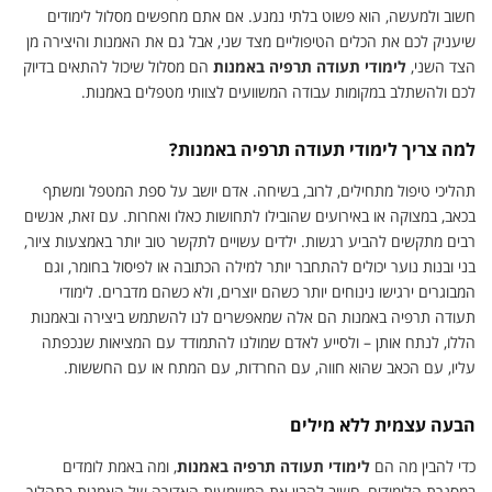
חשוב ולמעשה, הוא פשוט בלתי נמנע. אם אתם מחפשים מסלול לימודים
שיעניק לכם את הכלים הטיפוליים מצד שני, אבל גם את האמנות והיצירה מן
הצד השני,
לימודי תעודה תרפיה באמנות
הם מסלול שיכול להתאים בדיוק
לכם ולהשתלב במקומות עבודה המשוועים לצוותי מטפלים באמנות.
למה צריך לימודי תעודה תרפיה באמנות?
תהליכי טיפול מתחילים, לרוב, בשיחה. אדם יושב על ספת המטפל ומשתף
בכאב, במצוקה או באירועים שהובילו לתחושות כאלו ואחרות. עם זאת, אנשים
רבים מתקשים להביע רגשות. ילדים עשויים לתקשר טוב יותר באמצעות ציור,
בני ובנות נוער יכולים להתחבר יותר למילה הכתובה או לפיסול בחומר, וגם
המבוגרים ירגישו נינוחים יותר כשהם יוצרים, ולא כשהם מדברים. לימודי
תעודה תרפיה באמנות הם אלה שמאפשרים לנו להשתמש ביצירה ובאמנות
הללו, לנתח אותן – ולסייע לאדם שמולנו להתמודד עם המציאות שנכפתה
עליו, עם הכאב שהוא חווה, עם החרדות, עם המתח או עם החששות.
הבעה עצמית ללא מילים
כדי להבין מה הם
לימודי תעודה תרפיה באמנות
, ומה באמת לומדים
במסגרת הלימודים, חשוב להבין את המשמעות האדירה של האמנות בתהליך.