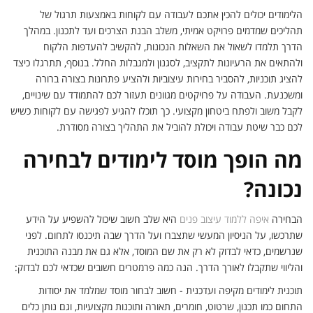
הלימודים יכולים להכין אתכם לעבודה עם לקוחות באמצעות תרגול של
תהליכים שמדמים פרויקט אמיתי, משלב הבנת הצרכים ועד לתכנון. במהלך
הדרך תלמדו לשאול את השאלות הנכונות, להקשיב להעדפות הלקוח
ולהתאים את הרעיונות לתקציב, לסגנון ולמגבלות החלל. בנוסף, תתרגלו כיצד
להציג תוכניות, להסביר בחירות עיצוביות ולהציע פתרונות בצורה ברורה
ומשכנעת. העבודה על פרויקטים מגוונים תעזור לכם להתמודד עם שינויים,
לקבל משוב ולפתח ביטחון מקצועי. כך תוכלו להגיע לפגישה עם לקוחות כשיש
לכם כבר שיטת עבודה ויכולת להוביל את התהליך בצורה מסודרת.
מה הופך מוסד לימודים לבחירה
נכונה?
הבחירה
איפה ללמוד עיצוב פנים
היא שלב חשוב שיכול להשפיע על הידע
שתרכשו, על הניסיון המעשי שתצברו ועל הדרך שבה תיכנסו לתחום. לפני
שנרשמים, כדאי לבדוק לא רק את שם המוסד, אלא גם את מבנה התוכנית
והליווי שתקבלו לאורך הדרך. הנה כמה פרמטרים חשובים שכדאי לכם לבדוק:
תוכנית לימודים מקיפה ועדכנית - חשוב לבחור מוסד שמלמד את יסודות
התחום כמו תכנון, שרטוט, חומרים, תאורה ותוכנות מקצועיות, וגם נותן כלים