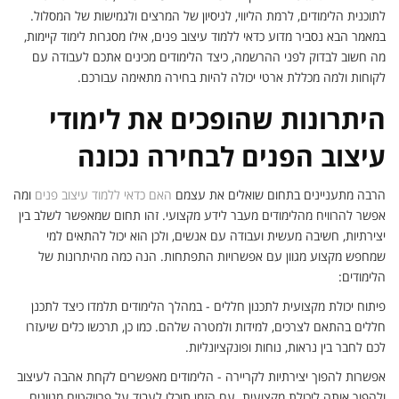
לתוכנית הלימודים, לרמת הליווי, לניסיון של המרצים ולגמישות של המסלול.
במאמר הבא נסביר מדוע כדאי ללמוד עיצוב פנים, אילו מסגרות לימוד קיימות,
מה חשוב לבדוק לפני ההרשמה, כיצד הלימודים מכינים אתכם לעבודה עם
לקוחות ולמה מכללת ארטי יכולה להיות בחירה מתאימה עבורכם.
היתרונות שהופכים את לימודי
עיצוב הפנים לבחירה נכונה
הרבה מתעניינים בתחום שואלים את עצמם
האם כדאי ללמוד עיצוב פנים
ומה
אפשר להרוויח מהלימודים מעבר לידע מקצועי. זהו תחום שמאפשר לשלב בין
יצירתיות, חשיבה מעשית ועבודה עם אנשים, ולכן הוא יכול להתאים למי
שמחפש מקצוע מגוון עם אפשרויות התפתחות. הנה כמה מהיתרונות של
הלימודים:
פיתוח יכולת מקצועית לתכנון חללים - במהלך הלימודים תלמדו כיצד לתכנן
חללים בהתאם לצרכים, למידות ולמטרה שלהם. כמו כן, תרכשו כלים שיעזרו
לכם לחבר בין נראות, נוחות ופונקציונליות.
אפשרות להפוך יצירתיות לקריירה - הלימודים מאפשרים לקחת אהבה לעיצוב
ולהפוך אותה ליכולת מקצועית. עם הזמן תוכלו לעבוד על פרויקטים מגוונים,