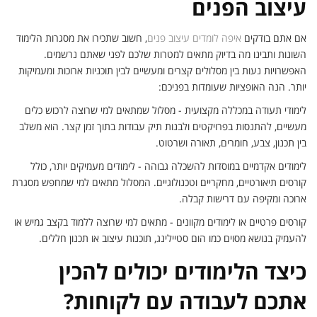
עיצוב הפנים
אם אתם בודקים
איפה לומדים עיצוב פנים
, חשוב שתכירו את מסגרות הלימוד
השונות ותבינו מה בדיוק מתאים למטרות שלכם לפני שאתם נרשמים.
האפשרויות נעות בין מסלולים קצרים ומעשיים לבין תוכניות ארוכות ומעמיקות
יותר. הנה האופציות שעומדות בפניכם:
לימודי תעודה במכללה מקצועית - מסלול שמתאים למי שרוצה לרכוש כלים
מעשיים, להתנסות בפרויקטים ולבנות תיק עבודות בתוך זמן קצר. הוא משלב
בין תכנון, צבע, חומרים, תאורה ושרטוט.
לימודים אקדמיים במוסדות להשכלה גבוהה - לימודים מעמיקים יותר, כולל
קורסים תיאורטיים, מחקריים וטכנולוגיים. המסלול מתאים למי שמחפש מסגרת
ארוכה ומקיפה עם דרישות קבלה.
קורסים פרטיים או לימודים מקוונים - מתאים למי שרוצה ללמוד בקצב גמיש או
להעמיק בנושא מסוים כמו הום סטיילינג, תוכנות עיצוב או תכנון חללים.
כיצד הלימודים יכולים להכין
אתכם לעבודה עם לקוחות?