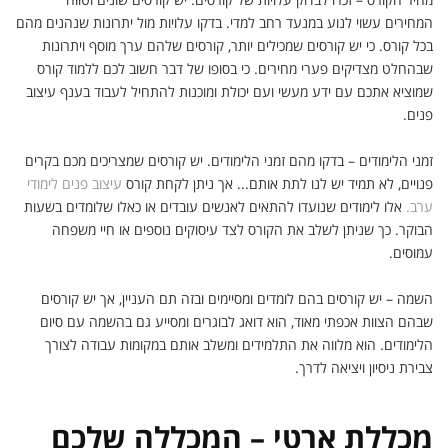
המחירים עשוי לנוע במנעד רחב למדי. בדקו עלויות מול יתרונות שנהנים מהם
בכל קורס. כי יש קורסים שמכילים יותר, קורסים שלהם ערך מוסף ויתרונות
שבהחלט מצדיקים פערי מחירים. כי בסופו של דבר חשוב לכם ללמוד קורס
שמוציא אתכם עם ידע מעשי ועם יכולת ומוכנות להתחיל לעבוד בענף עיצוב
פנים.
זמני הלימודים – בדקו מהם זמני הלימודים. יש קורסים שמצריכים מכם בקרים
פנויים, לא תמיד יש לנו לתת אותם... אך ניתן לקחת קורס
עיצוב פנים לימודי
ערב.
אלו לימודים שנועדו להתאים לאנשים עובדים או כאלו שלומדים בשעות
הבוקר. כך שניתן לשלב את הקורס לצד עיסוקים נוספים או חיי משפחה
עמוסים.
השמה – יש קורסים בהם לומדים ומסיימים ובזה תם העניין, אך יש קורסים
שבהם הצוות אכפתי מאוד, הוא דואג לבוגרים ומסייע גם בהשמה עם סיום
הלימודים. הוא מלווה את התלמידים ומשלב אותם במקומות עבודה לצורך
צבירת ניסיון ויציאה לדרך.
מכללת ארטי – המכללה שלכם