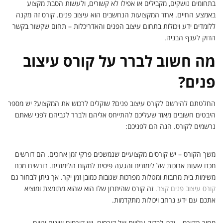
בתחומים נושקים, מקבילים או אפילו לא קשורים, ולעשות הסבת מקצוע
באמצע החיים. אחד המקצועות הנחשבים הוא עיצוב פנים. קורס זה מקנה
ללומדים ידע ויכולות בתחום עיצוב הפנים והאדריכלות – תחום שקשור בקשר
הדוק לענף הבניה.
מה חשוב לברר על קורס עיצוב
פנים?
החלטתם להירשם לקורס עיצוב פנים? שוקלים לרכוש את המקצוע? יש מספר
היבטים חשובים מאוד שעליכם להתייחס אליהם ולברר לגביהם לפני שאתם
נרשמים לקורס. הנה הם לפניכם:
משך הקורס – יש קורסים מקצועיים שנמשכים פרקי זמן ארוכים. הם דורשים
מכם שעות ארוכות של לימודים והגעה פיסית למקום הלימודים. דורשים מכם
משימות בית מרובות ומטלות מפרכות שגובות כמובן זמן יקר. אך ניתן לבחור גם
קורס עיצוב פנים קצר.
זה קורס שהיתרון שלו הוא שהוא מתומצת ומוציא
אתכם עם ידע נרחב ויכולות מתקדמות.
מחיר הקורס – זכרו לבדוק עלויות של קורסים. יש קורסים שונים וטווח