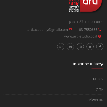
פנחס רוטנברג 87, רמת גן
arti.academy@gmail.com
03-7550666
www.arti-studio.co.il
קישורים שימושיים
עמוד הבית
אודות
לוח פעילויות