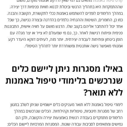
קורס טיפול באמנות
מתאים גם למי שאין לו רקע אמנותי מוקדם, משום
שההתמקדות היא בתהליך הרגשי וביכולת לבטא חוויות פנימיות דרך יצירה.
במהלך הלימודים לומדים להשתמש באמנות ככלי לתקשורת, הקשבה והבנה.
כמו כן, החומרים, השיטות וההנחיה נלמדים בהדרגה ובצורה נגישה, כך שכל
אחד יכול להתחבר אליהם בקצב שלו. הדגש מושם על חוויה אישית, התבוננות
פנימית ופיתוח רגישות לאחר. כך, גם מי שמעולם לא צייר או יצר מגלה עם
הזמן ביטחון ופתיחות לעבודה יצירתית. יותר מזה, לעיתים דווקא היעדר רקע
אמנותי מאפשר גישה אותנטית ומשוחררת יותר לתהליך הטיפולי.
באילו מסגרות ניתן ליישם כלים
שנרכשים בלימודי טיפול באמנות
ללא תואר?
לימודי טיפול באמנות ללא תואר מעניקים כלים יישומיים שניתן לשלב במגוון
רחב של מסגרות חינוכיות, טיפוליות וקהילתיות. הכלים שנרכשים במהלך
הלימודים מתמקדים בעבודה רגשית באמצעות יצירה והקשבה, ולכן הם
גמישים ומתאימים לסביבות עבודה שונות. המסגרות המרכזיות ליישום הכלים: