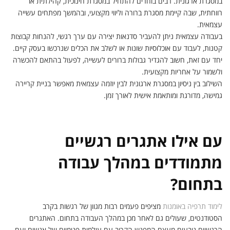
במסגרת ארגונית. רבים בוחרים להתחיל במסגרת חינוכית, קהילתית או
רווחתית, שבה קיימת מסגרת ברורה וליווי מקצועי, ובהמשך מפתחים עשייה
עצמאית.
בעבודה עצמאית ניתן להעביר סדנאות יצירה עם ערך רגשי, להנחות קבוצות
קטנות, לעבוד עם אוכלוסיות שונות או לשלב את הכלים שנרכשו בעסק קיים.
יחד עם זאת, חשוב להגדיר גבולות ברורים לעשייה, לפעול בהתאם להכשרה
ולשמור על אחריות מקצועית.
השילוב בין ניסיון במסגרת ארגונית לבין יוזמה עצמאית מאפשר בניית קריירה
גמישה, מדורגת ומותאמת אישית לאורך זמן.
עם אילו אתגרים רגשיים
מתמודדים במהלך עבודה
בתחום?
לימוד תרפיה באומנות
מציפים פעמים רבות מגוון של רגשות בקרב
הסטודנטים, שעולים גם לאחר מכן במהלך העבודה בתחום. האתגרים
הרגשיים נובעים מעצם המפגש הקרוב עם עולמות פנימיים של אנשים ועם