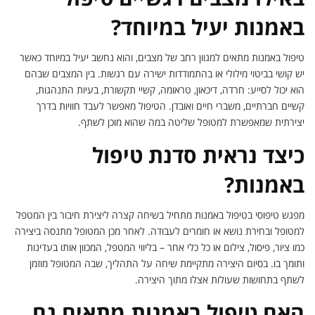
באמנות יעיל במיוחד?
טיפול באמנות מתאים למגוון רחב של מצבים, והוא נחשב יעיל במיוחד כאשר
יש קושי בביטוי מילולי או בהתמודדות ישירה עם רגשות. בין המצבים שבהם
הוא יכול לסייע: חרדה, דיכאון, טראומה, קשיי תקשורת, בעיות התנהגות,
קשיים חברתיים, משברי חיים ואובדן. הטיפול מאפשר לעבד חוויות בדרך
יצירתית שמאפשרת למטופל שליטה במה שהוא מוכן לשתף.
כיצד נראית סדנת טיפול
באמנות?
מפגש טיפוסי בטיפול באמנות מתחיל בשיחה קצרה ליצירת חיבור בין המטפל
למטופל ובחירת נושא או חומרים לעבודה. לאחר מכן המטופל מתנסה ביצירה
כמו ציור, פיסול, צילום או כל כלי אחר – בליווי המטפל, המכוון אותו בעדינות
ותומך בו. בסיום היצירה מתקיימת שיחה על התהליך, שבה המטופל מוזמן
לשתף בתחושות שעולות אצלו מתוך היצירה.
האם טיפול באמנות מתאים גם