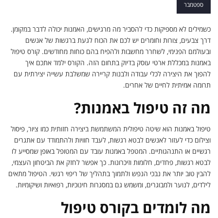
המרפא שביצירה
ספטמבר
כשמילים לא מספיקות כדי להסביר מה מרגישים, האמנות יכולה לדבר במקומן.
דרך צבעים, צורות וחומרים יש לכם את הכוח לגעת ברגשות של אנשים
ובעולמם הפנימי, לשחרר מחשבות ולהפיח בהם כוחות מחודשים. קורס טיפול
באמנות במכללת ארטי עוסק בדיוק בתחום הזה. הקורס ילמד אתכם איך
להפוך את היצירה לכלי עבודה ולבנות קריירה שמשלבת עשייה יצירתית עם
תרומה אמיתית לחיים של אחרים.
מה זה טיפול באמנות?
טיפול באמנות הוא שיטה טיפולית המשתמשת ביצירה חזותית כמו ציור, פיסול
וצילום כדי לעזור לאנשים לבטא רגשות, לעבד חוויות ולהתמודד עם אתגרים
רגשיים או התנהגותיים. המטפל באמנות עובד עם המטופל באופן שמסייע לו
לבטא רגשות, פחדים, חלומות וזיכרונות. כך אפשר לחזק את הביטחון העצמי,
להבין טוב יותר את נבכי הנפש ולתמוך בתהליך של ריפוי רגשי. הטיפול מתאים
לילדים, לנוער ולמבוגרים, ומשמש גם במסגרות חינוכיות, רפואיות ושיקומיות.
מה לומדים בקורס טיפול