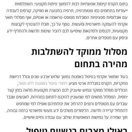
בתום הקורס קיימות אפשרויות רבות להמשך פיתוח מקצועי: השתלמויות
ייעודיות בתחומים כמו פוטותרפיה, תרפיה בתנועה או מוזיקה, קורסים לעבודה
עם אוכלוסיות ספציפיות הסובלות מפוסט-טראומה או אוטיזם, ואף מסלולי תואר
אקדמי להעמקה תיאורטית ומעשית. נוסף על כך, תוכלו להצטרף לקבוצות
מקצועיות, לכנסים ולסדנאות שיסייעו לכם להכיר שיטות חדשות ולהחליף ידע
וניסיון עם מטפלים אחרים.
מסלול ממוקד להשתלבות
מהירה בתחום
בעוד שתואר אקדמי בטיפול באמנות נמשך שלוש־ארבע שנים וכולל דרישות
מחקריות, הקורס במכללת ארטי מציע
לימודי טיפול באמנות ללא תואר
,
הכוללים מסלול ממוקד וגמיש שיעניק לכם הכשרה מקצועית מלאה בזמן קצר
יחסית. המסלול מתאים למי שמעוניין להיכנס לתחום במהירות, לאנשים שכבר
עובדים עם מטופלים ורוצים להרחיב את יכולותיהם ואפילו למי שמחפש
להתחיל קריירה חדשה. הלימודים משלבים ידע מעשי ותיאורטי ברמה גבוהה,
תוך שמירה על גמישות המאפשרת שילוב עם עבודה וחיים אישיים.
באילו מצבים רגשיים טיפול