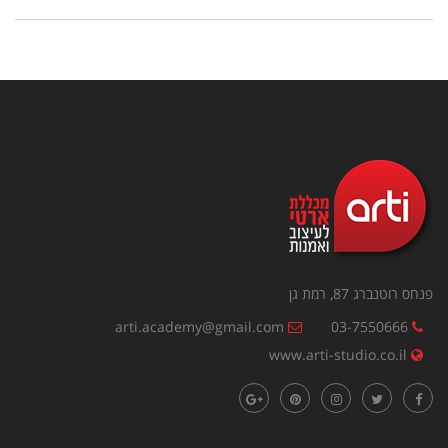
פנחס רוטנברג 87, רמת גן
arti.academy@gmail.com
03-7550666
www.arti-studio.co.il