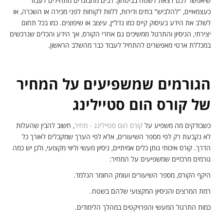
שיאפשר לכם לצאת לשטח בביטחון. רבים מהבוגרים מתחילים לעבוד
כעצמאיים, "להלביש" בתים ודירות, ללוות לקוחות לפני מכירה או השכרה, או
לשלב את הידע בעיסוק קיים כמו נדל״ן, עיצוב או שיפוצים. כמו בכל תחום
יצירתי, הניסיון והתרגול ממשיכים גם אחרי הקורס, אך הידע והכלים שנרכשים
במכללת ארטי מאפשרים להתחיל לעבוד כבר מהשלב הראשון.
הגורמים שמשפיעים על המחיר
של קורס הום סטיילינג
כשבודקים מה משפיע על
קורס הום סטיילינג - מחיר
, חשוב להבין שהעלות
לא נקבעת רק לפי מספר השיעורים, אלא לפי הערך שמקבלים לאורך כל
הדרך. קורס איכותי נותן כלים אמיתיים, ניסיון מעשי וליווי מקצועי, ולכן יש כמה
גורמים מרכזיים שמשפיעים על המחיר:
היקף הקורס, מספר השיעורים ועומק החומר הנלמד.
רמת המרצים והניסיון המקצועי שלהם בשטח.
כמות התרגול המעשי והפרויקטים במהלך הלימודים.