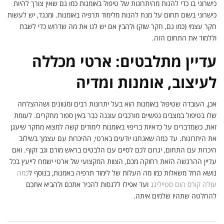
כישרוני בו כדי להנות מהיתרונות של טיפול באומנות כמו גם שאין צורך להיות
כישרוני בשום תחום על מנת להנות מלימוד תרפיה באומנות. ומנגד, יש לעשות
חקר עצמי (כמו גם, חקר שוק) ולהבין אם יש לנו את מה שדרוש כדי לשבת
וללמוד את התחום הזה.
עדיין מתלבטים: ארטי מכללה
לעיצוב, אומנות ומדיה
אכן, העובדה שטיפול באומנות הוא בעל יתרונות רבים ומגוונים ושההצלחה
שלו בטיפול במצבים נפשיים מורכבים עוגנה כבר באין ספור מחקרים. לעומת
זאת, כשמדברים על כדאיות בריפוי באומנות לימודים קשה למצוא מחקר שיעגן
את היתרונות. עד כמה שאנחנו יודעים בארטי, ההיכרות עם עצמך בשילוב
היכרות עם התחום, יגרום לכם לסיים עם הלבטים בראש מורם וגב זקוף. ואם
עדיין ההרגשה הזאת רחוקה מכם, הצוות המקצועי של ארטי ישמח לייעץ בכל
נושא החל משאלות כמו מה העלות של לימוד תרפיה באמנות, בנוסף ל
כמה
עולה קורס הום סטיילינג
ועד אפילו ללנסות להכיר אתכם ולהביא אתכם
להחלטה שתהיו שלמים איתה.