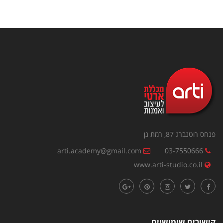
פנחס רוטנברג 87, רמת גן
arti.academy@gmail.com
03-7550666
www.arti-studio.co.il
קישורים שימושיים