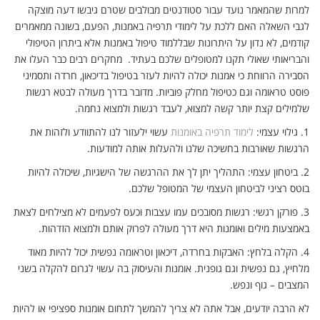
למרות שהמאמר נועד עבור סטודנטים מבולבים שטרם גיבשו דעה מוצקה
לגבי השאלה האם ללכת על לימודי תרפיה באמנות, הפעם, בשונה ממאמרים
קודמים, לא נדון על היתרונות שבללמוד טיפול באמנות אלא ביתרון הטיפולי
והבריאותי שאולי תקנו למטופלים שלכם בעתיד. מחקרים רבים כבר העלו את
הסבירה הרווחת כי אמנות יכולה להיות לעזר בטיפול בדיכאון, חרדה ותסמיני
פוסט טראומה וגם כטיפול מחלק פוביות. מדובר בדרך מעולה לבטא רגשות
שלמילים קצת יותר קשה למצוא, לעבד רגשות ולמצוא נחמה.
1.
גילוי עצמי:
לימוד תרפיה באומנות
עשוי ילעזור לנו להתוודע ולזהות את
הרגשות שאורבות בחשיכה שלנו ולהעלות אותה למודעות.
2.
ביטחון עצמי: התהליך יתן לך את ההרגשה של הישגיות, שיכולה להיות
בוטס רציני לביטחון העצמי של המטופל שלכם.
3.
פורקן רגשי: רגשות מסובכים עמו עצבות וכעס לפעמים לא מצילחים לצאת
באמצעות מילים ואומנות היא דרך מעולה לפרוק אותם ולמצוא הזדהות.
4.
הקלה בלחץ: האבקות בחרדה, דיכאון וטראומה נפשית יכול להיות מאוד
מלחיץ, גם נפשית וגם גופנית. אומנות והעיסוק בה עשוי לגרום להקלה בשני
המצבים – גוף ונפש.
לא הרבה יודעים, אבל אתה לא צריך להמשך לתחום אומנות ספציפי או להיות