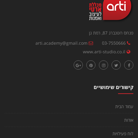
פנחס רוטנברג 87, רמת גן
arti.academy@gmail.com
03-7550666
www.arti-studio.co.il
קישורים שימושיים
עמוד הבית
אודות
לוח פעילויות