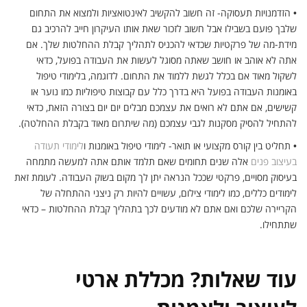
•
הזדמנויות תעסוקה- זה חשוב להקשיב לאינטואציות ולמצוא את התחום
שלבך פועם בשבילו אבל חשוב לזכור שאת אותו העיקרון חייב להרכיב גם
מידת-מה של פרקטיות שכדאי להכניס לתהליך קבלת ההחלטות שלך. אם
אתה לא אוהב או חושב שאתה מסוגל לעשות את העבודה בפועל, כדאי
לשקול מאוד אם בכלל לגשת ללמוד את התחום. לדוגמה, בלימודי טיפול
באומנות העבודה בפועל היא בדרך כלל עם קבוצות טיפוליות כמו נוער או
קשישים, אם אתם לא רואים את עצמכם מבלים יום יום בצורה הזאת, כדאי
להתחיל להסיק מסקנות לגבי עצמכם (מה שיתרום מאוד בקבלת ההחלטה).
•
תחליט בין קורס מקצועי או תואר- לימודי טיפול באומנות ו
לימודי תעודה
בעיצוב פנים
אלה שנים תחומים שאם תלמד אותם אתה למעשה מתמחה
בעיסוק מסויים, פרקטי שככל הנראה יתן לך מקום בשוק העבודה. לעומת זאת
לימודים כללים, כמו לימודי צילום, עשויים להיות רק ניצני ההתחלה של
הקריירה שלכם ואם אתם לא מודעים לכך בתהליך קבלת ההחלטות – כדאי
שתתחילו.
עוד שאלות? מכללת ארטי