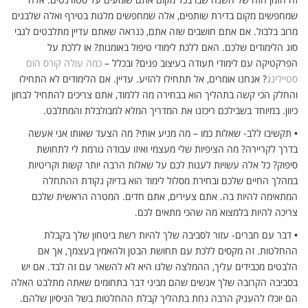
שמחפשים מקום בדירת שותפים, אלה שמחפשים מלגות בטירף ואלה שלבנים
מרוב בלבול. אם אתם חושבים שזה אתם, כנראה שאתם עדיין מתלבטים לגבי
סוג הלימודים שלכם. האם ללכת לימודי טיפול באומנות? או ללכת על
הפרקטיקה עם לימודי תעודה בעיצוב פנים? ובכלל –
כמה עולה קורס הום
סטיילינג
? אנחנו אומרים, אל תתחילו להזיע. עדיין. אם הלימודים לא התחילו
והחלק הכי קשה בתהליך הוא בבחירה מה ללמוד, אתם צריכים להתחיל לבחון
כיוון. במיוחד בשבילכם ריכזנו את המדריך המלא למבולבלת והמתלבט.
•
תקשיבו ללב- שאלות כמו – מה מניע אותי? מה הצעד שאותו אני אעשה
בדרך לקריירה? מה הציפיות שלי מעצמי ואיזו עבודה גורמת לי לתחושת
סיפוק? כל אלה עשויות לענות לכם על שאלות הרבה יותר קשות וקריטיות
במהלך החיים שלכם ובחירת מסלול לימוד הוא בדיוק נקודת ההתחלה
המתאימה להיות בה. אתם צעירים, אתם חדים. המטרה הראשית שלכם
צריכה להיות בלמצוא מה שהכי מתאים לכם.
•
דבר עם חברים- עזור לסביבה שלך להיות רשת ביטחון שלך בקבלת
ההחלטות. זה מקסים ללכת עם תחושת הבטן ולהאמין בעצמך, אך אם
הלבטים מכבידים עליך, ההמלצה שלנו היא לא להשאר עם זה לבד. אם יש
בסביבה הקרובה שלך אנשים שהם מביני דבר בתחומים שאתה מתלבט האלה
הם יוכלו להעניק הרבה נחת בתהליך קבלת ההחלטות בשל הניסיון שלהם.