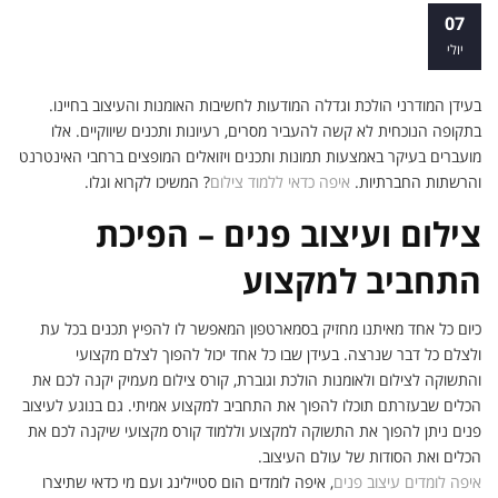
הכלים הפרקטיים למקצועות המבוקשים –
07
המקום שעליכם להכיר
יולי
בעידן המודרני הולכת וגדלה המודעות לחשיבות האומנות והעיצוב בחיינו.
בתקופה הנוכחית לא קשה להעביר מסרים, רעיונות ותכנים שיווקיים. אלו
מועברים בעיקר באמצעות תמונות ותכנים ויזואלים המופצים ברחבי האינטרנט
והרשתות החברתיות.
איפה כדאי ללמוד צילום
? המשיכו לקרוא וגלו.
צילום ועיצוב פנים – הפיכת
התחביב למקצוע
כיום כל אחד מאיתנו מחזיק בסמארטפון המאפשר לו להפיץ תכנים בכל עת
ולצלם כל דבר שנרצה. בעידן שבו כל אחד יכול להפוך לצלם מקצועי
והתשוקה לצילום ולאומנות הולכת וגוברת, קורס צילום מעמיק יקנה לכם את
הכלים שבעזרתם תוכלו להפוך את התחביב למקצוע אמיתי. גם בנוגע לעיצוב
פנים ניתן להפוך את התשוקה למקצוע וללמוד קורס מקצועי שיקנה לכם את
הכלים ואת הסודות של עולם העיצוב.
איפה לומדים עיצוב פנים
, איפה לומדים הום סטיילינג ועם מי כדאי שתיצרו