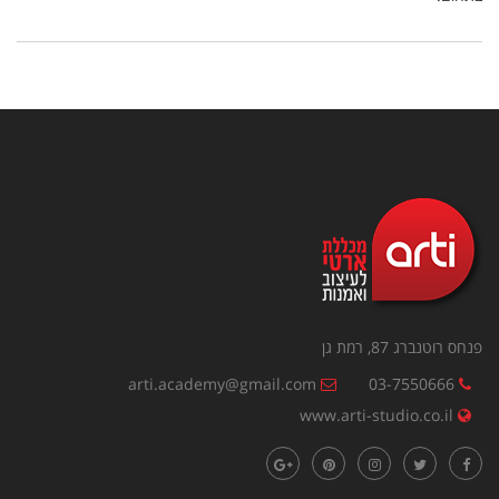
פנחס רוטנברג 87, רמת גן
arti.academy@gmail.com
03-7550666
www.arti-studio.co.il