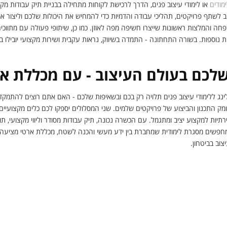
ימודים
או לימודי עיצוב פנים, הדרך לרכישת לקוחות מתחילה בבניית תיק עבודות מק
 לשתף פרויקטים, תהליכי עבודה והדמיות כדי להמחיש את היכולות שלכם וליצור א
ה והמלצות ראשונות שייצרו חשיפה מפה לאוזן. כמו כן, שיתופי פעולה עם מתווכים,
ות נוספות. בשורה התחתונה - התמדה בשיווק, נראות עקבית ושירות מקצועי יובילו 
לכם בעולם העיצוב - עם מכללת אר
ילינג ללימודי עיצוב פנים תלויה רק בכם ובשאיפות שלכם - האם אתם רוצים להתמקד
ומק התכנון והביצוע של פרויקטים שלמים. שני המסלולים יספקו לכם כלים מקצועי
תיות למקצוע יציב ומתגמל. עם הכשרה נכונה, תיק עבודות מסודר וליווי מקצועי, תו
חפשים מסגרת לימודית שמחברת בין ידע מעשי והכנה לשטח, מכללת ארטי מציעה 
וב בביטחון.