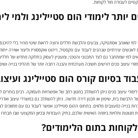
טיים לעבודה מול לקוחות.
יותר לימודי הום סטיילינג ולמי לימ
למי שאוהב אסתטיקה, צבעים והלבשת חללים ורוצה לראות שינוי מהיר בלי להיכנס לש
לאנשים יצירתיים שנהנים לעבוד עם טקסטיל, ריהוט ואקססוריז וליצור אווירה ייחוד
ים למי שמתחבר גם לצד התכנוני והטכני, ומעוניין לעסוק בחלוקה מחדש של חללים,
ימודי עיצוב פנים דורשים חשיבה מערכתית והבנה רחבה יותר של תהליכי בנייה ושיפ
בוד בסיום קורס הום סטיילינג ועיצו
 לימודי עיצוב פנים ניתן להשתלב במגוון רחב של אפשרויות תעסוקה. רבים בוחרים ל
ל הלבשת בית, שיפוץ או תכנון דירה חדשה. ניתן להשתלב גם במשרדי עיצוב ואדריכל
ברות בנייה כמעצבים מלווים. בתחום ההום סטיילינג אפשר לעבוד גם עם מתווכים לצ
 מגוונות ותלויות ביוזמה האישית שלכם, בתיק העבודות ובכיוון המקצועי שבו תבחר
לקוחות בתום הלימודים?