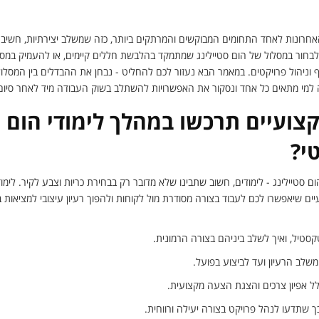
חרונות לאחד התחומים המבוקשים והמרתקים ביותר, כזה שמשלב יצירתיות, חשיב
בחור במסלול של הום סטיילינג שמתמקד בהלבשת חללים קיימים, או להעמיק במסלו
ף וניהול פרויקטים. במאמר הבא נעזור לכם להחליט - נבחן את ההבדלים בין המסלולי
למי מתאים כל אחד ונסקור את האפשרויות להשתלב בשוק העבודה מיד לאחר סיום 
קצועיים תרכשו במהלך לימודי הום ס
י?
סטיילינג - לימודים, חשוב שתבינו שלא מדובר רק בבחירת כריות וצבע לקיר. לימוד
יים שיאפשרו לכם לעבוד בצורה מסודרת מול לקוחות ולהפוך רעיון עיצובי למציאות
סטיל, ואיך לשלב ביניהם בצורה הרמונית.
משלב הרעיון ועד לביצוע בפועל.
ולל אפיון צרכים והצגת הצעה מקצועית.
כך שתדעו לנהל פרויקט בצורה יעילה ורווחית.