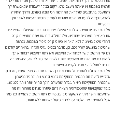
את המסלול שהולך ללוות אותך שנים קדימה. אחרי הכל, בין אם לדמת לימודי
תרפיה באומנות או שאתה מעצב גרפי, לקום בבוקר לעבודה שמאפשרת לך
להתעסק בתחביבים שלך זאת התחושה הכי טובה בעולם. הדרך היחידה
להגיע לכך זה לדעת מה אתם אוהבים לעשות ומוכנים לעשות לאורך זמן
ובעקביות.
על בסיס ערכים ותשוקה. לימודי טיפול באמנות הם סוגי הטיפולים שמצריכים
את האנשים הערכיים שמבנינו, מלכתחילה. בים אם אתם מחפשים קורס
לימודי טיפול באמנות ללא תואר או פשוט קורס טיפול באומנות, כנראה
שהטיפול באנשים קורץ לכם, וכן, מדובר בבסיס ערכי הכרחי. במאמרים קודמים
דנו על החשיבות של לבחור את המקצוע ולא לתת למקצוע לבחור אותך.
לזהות בנו את הדברים שהופכים אותנו לאדם הכי טוב לביצוע המשימה זה
כרטיס למסלול הכי מהיר לקריירה מאושרת.
על בסיס היכולת להתמיד ולהתפרנס מכך. אין לדעת מה צופן העתיד, זה נכון.
אבל יש לדעת מה המגמה המתקיימת כרגע וכרגע ניתן להגיד בביטחון
שהמגמה המתקיימת היא העובדה שהעולם הולך ונהייה יותר ויותר טכנולוגי,
בעוד שמקצועות שהטכנולוגיה מצאה להם פיתרון נזנחים מאחור וזה מה
שלמעשה הופך את זה לשיקול טוב. בנוסף יש לתת חשיבות לשאלה כמו כמה
אוכל להתשכר אם הלכתי על לימודי טיפול באמנות ללא תואר.