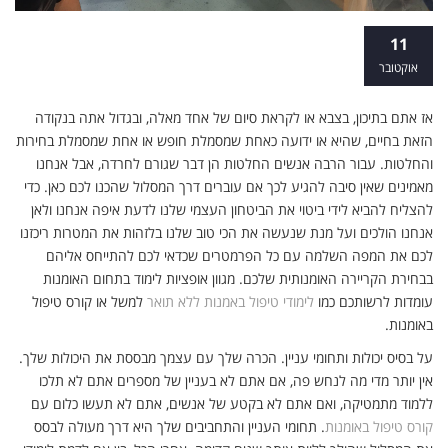
אינסטינקט בסיסי: איך לבחור את התחום
11
הכי טוב לקריירה באומנות?
אוקטובר
אז אתם בתיכון, בצבא או לקראת סיום של אחד מאלה, ובגדול אתה בנקודה
הזאת בחיים, שהיא או ידועה כאחת שמסמלת חופש או אחת שמסמלת בחירות
והחלטות. עבור הרבה אנשים החלטות הן דבר שגורם לחרדה, אבל אנחנו
מאמינים שאין סיבה להגיע לכך אם עוברים דרך המסלול שהכנו לכם כאן. כדי
להצליח להביא לידי ביטוי את הביטחון העצמי שלנו לדעת איפה אנחנו ולאן
אנחנו הולכים ועל מנת שנעשה את הכי טוב שלנו בלזהות את המטרות ריכזנו
לכם את המפה השלמה עם כל הפרמטרים שכדאי לכם להתייחס אליהם
בבחירת הקריירה האומנותית שלכם. מגוון אופציות לימוד בתחום האומנות
עומדות לרשותכם כמו
לימודי טיפול באמנות ללא תואר
למשל או קורס טיפול
באומנות.
על בסיס יכולות ותחומי עניין. הכרה שלך עם עצמך מבססת את היכולות שלך.
אין יותר מדי מה לנחש פה, אם אתם לא בעניין של מספרים אתם לא תלכו
ללמוד מתמטיקה, ואם אתם לא בקטע של אנשים, אתם לא תעשו כלום עם
קורס טיפול באומנות
. תחומי העניין והתחביבים שלך היא דרך מעולה לבסס