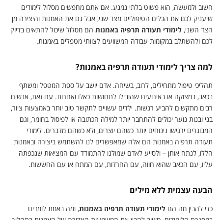
חשוב ולמעשה, הוא פשוט בלתי נמנע. אם אתם מחפשים מסלול לימודים
שיעניק לכם את הכלים הטיפוליים מצד שני, אבל גם את האמנות והיצירה מן
הצד השני,
לימודי תעודה תרפיה באמנות
הם מסלול שיכול להתאים בדיוק
לכם ולהשתלב במקומות עבודה המשוועים לצוותי מטפלים באמנות.
למה צריך לימודי תעודה תרפיה באמנות?
תהליכי טיפול מתחילים, לרוב, בשיחה. אדם יושב על ספת המטפל ומשתף
בכאב, במצוקה או באירועים שהובילו לתחושות כאלו ואחרות. עם זאת, אנשים
רבים מתקשים להביע רגשות. ילדים עשויים לתקשר טוב יותר באמצעות ציור,
בני ובנות נוער יכולים להתחבר יותר למילה הכתובה או לפיסול בחומר, וגם
המבוגרים ירגישו נינוחים יותר כשהם יוצרים, ולא כשהם מדברים. לימודי
תעודה תרפיה באמנות הם אלה שמאפשרים לנו להשתמש ביצירה ובאמנות
הללו, לנתח אותן – ולסייע לאדם שמולנו להתמודד עם המציאות שנכפתה
עליו, עם הכאב שהוא חווה, עם החרדות, עם המתח או עם החששות.
הבעה עצמית ללא מילים
כדי להבין מה הם
לימודי תעודה תרפיה באמנות
, ומה באמת לומדים
במסגרת הלימודים, חשוב להבין את המשמעות האדירה של האמנות בתהליך.