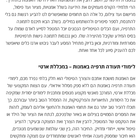
הרי תלמידי הקורס מעמיקים את הידיעה בשלל אמנויות, מציור ועד פיסול,
מרישום ועד צילום, כל אלה הם תחומים שמאפשרים לנו להביע רגשות גם בלי
להתנסח, לספר סיפורים ולהשתמש במילים. בשלב הבא תיכנס לתמונה
התרפיה, ועם הכלים הטיפוליים הנכונים יוכל המטפל לסייע לאדם שמולו על
בסיס המידע שקיבל מהיצירה שלו. כאן נכנסות לתמונה גישות תרפויטיות
מסורתיות ומודרניות, וכאן בדיוק מתחיל המסע לעבר גיבוש ארגז כלים שיאפשר
לכם להעניק סיוע לכל אחד ואחת.
לימודי תעודה תרפיה באמנות – במכללת ארטי
אם האמנות מושכת אתכם והצורך הטיפולי הוא חלק בלתי נפרד מכם, לימודי
תעודה תרפיה באמנות הם ללא ספק מסלול אידאלי. עם הצוות המקצועי של
מכללת ארטי, המורכב מאנשי מקצוע מנוסים ומתכנית לימודים יסודית שמקיפה
את כל היסודות, התיאוריות והפרקטיקות, זה המסלול הטוב ביותר עבורכם. כך
תוכלו להכיר טוב יותר גם את תחומי האמנות ולהחשף אליהם לעומק, לזהות
את המסרים הסמויים בצילום או באיור שלפניכם, לנתח את הציור של הילד או
את הטקסט של המטופל, להבין את הצורך ואת המצוקה ובעיקר: להציע
טיפול אישי, ייחודי ומדויק. החיבור הזה, בין שני עולמות שנשמעים מנוגדים,
הוא חיבור שמספק מענה אמיתי לאנשים שמתמודדים עם מצוקה ומתקשים