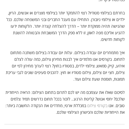
בחרתם בצילומי סטודיו? רצוי להתמקד יותר בצילומי מוצרים או אנשים, הריון,
ילדים או צילומי ניובורן. התחילו עם מעגל החברים ובני המשפחה שלכם. ככל
שהנישה תהיה ממוקדת יותר – הדרך להצלחה קצרה יותר. הלקוחות ידעו
להגיע אליכם מפה לאוזן, זו ללא ספק הדרך המשובחת והבטוחה להשגת
לקוחות חדשים.
איך מתמחרים יום עבודה בצילום. עלות יום עבודה בצילום משתנה מתחום
לתחום. בקורסים אנו מלמדים איך לבנות מחירון צילום, כמה עולה לצלם
אירוע, קייק סמאש, צילומי ילדים, בסטודיו בחוץ? רצוי לערוך מחירון לפי יום
צילום, חצי יום צילום, צילום סטודיו או חוץ. להכניס סעיפים שונים לגבי עריכת
תמונות, תוספת שעת צילום ועוד.
לסיכום שאלו את עצמכם מה יש לכם לתרום בתחום הצילום: הראיה הייחודית
שלכם? יחסי אנוש? קליטת הרגע.. לזכור בככל תחום נדרשים תמיד צלמים
טובים. אנו
בקורסי צילום
במכללת ארטי, מחדדים את הנקודה החשובה ביותר:
את הייחודיות שלכם והכישרון הצילומי שלכם.