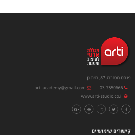
פנחס רוטנברג 87, רמת גן
arti.academy@gmail.com
03-7550666
www.arti-studio.co.il
קישורים שימושיים