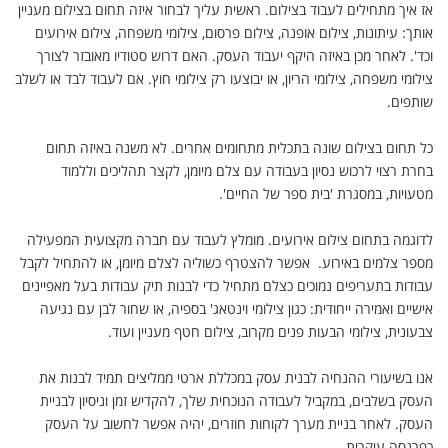
אז איך מתחילים לעבוד בצילום. ראשית עליך לבחור איזה תחום בצילום מעניין
אותך: עיתונות, צילום אופנה, צילום פרסום, צילומי משפחה, צילום אירועים
וכד'. לאחר מכן באיזה היקף יעבוד העסק. האם דרוש סטודיו מאובזר לצורך
צילומי משפחה, צילומי הריון, או יבוצעו רק צילומי חוץ. אם לעבוד לבד או לשלב
שותפים.
כל תחום בצילום שונה בתכלית מתחומים אחרים. לא משנה באיזה תחום
בחרת רצוי לרכוש נסיון בעבודה עם צלם מיומן, לקצר תהליכים וללמוד
מטעויות, במסגרת 'בית ספר של החיים'.
לדוגמה בתחום צילום אירועים. מומלץ לעבוד עם חברה מקצועית המפעילה
מספר צלמים באירוע. אפשר להצטרף כשוליה לצלם מיומן, או להתחיל לקבל
עבודות בתעריפים נמוכים כצלם מתחיל כדי לבנות תיק עבודות בעל מאפיינים
אישיים ואמירה ייחודית: כגון צילומי וינטאג' בספיה, או שחור לבן עם נגיעה
צבעונית, צילומי הבעות פנים מקרוב, צילום חטף מעניין ועוד.
אנו בשיעורי ההנחיה לבנית עסק במכללת ארטי ממליצים תמיד לבנות את
העסק בשלבים, במקביל לעבודה הנוכחית שלך, להקדיש זמן וניסיון לבניית
העסק. לאחר בניית מערך לקוחות חוזרים, יהיה אפשר לחשוב על העסק
כפרנסה עיקרית.