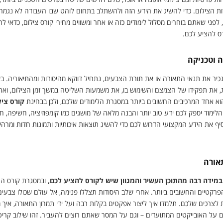
 הצילום. כדי להשיג את הידע הזה ולהשתלב בתחום לוהט שבו העבודה לא נגמר
ן, לפני שאתם בוחרים מסלול לימודים כזה או אחר ומשווים מחירי קורס צילום, כדאי לה
רס להציע לכם.
 וטכניקה
יר את תנאי התאורה או את תורת הצבעים, נתחיל דווקא מהיסודות ומהתיאוריה. ב
 את תפקידו של הצמצם והשימוש בו, את משמעות השליטה במשך זמן הצילום, ואת ה
 הוא אחד המרכיבים החשובים ביותר במסגרת הלימודים שלכם, ולכן בבחינת
קורס ציל
הלימוד יספק לכם ידע טוב יותר והבנה מלאה של מושגים כמו קומפוזיציה, חשיפה, חד
סיף את הידע המקצועי הדרוש לכם כדי להשיג תוצאות איכותיות ותמונות חדות ומרה
אורה
במידה רבה מהתוכן העשיר והמגוון שיש לקורס להציע לכם,
ובמסגרת קורס הצ
רקטיים והחשובים ביותר. אחרי שלב היסודות תצללו פנימה, אל עולם שכולו צבעים ומ
צרכים שלכם. תלמדו איך ליצור אפקטים בקלות רבה ועל ידי תמרון התאורה, איך מדג
ל האובייקטים המתועדים – וגם על המסר שאתם רוצים להעביר. זהו שילוב קריטי ב