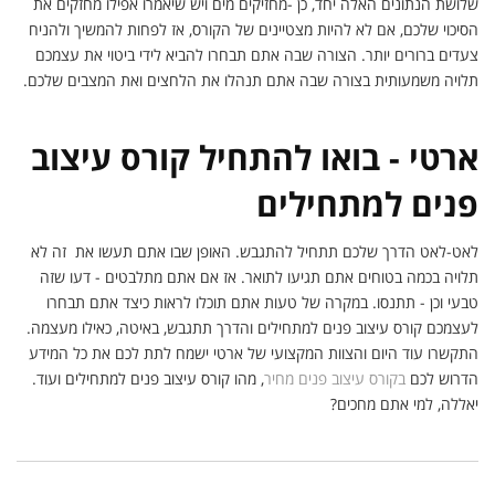
שלושת הנתונים האלה יחד, כן -מחזיקים מים ויש שיאמרו אפילו מחזקים את
הסיכוי שלכם, אם לא להיות מצטיינים של הקורס, אז לפחות להמשיך ולהניח
צעדים ברורים יותר. הצורה שבה אתם תבחרו להביא לידי ביטוי את עצמכם
תלויה משמעותית בצורה שבה אתם תנהלו את הלחצים ואת המצבים שלכם.
ארטי - בואו להתחיל קורס עיצוב
פנים למתחילים
לאט-לאט הדרך שלכם תתחיל להתגבש. האופן שבו אתם תעשו את זה לא
תלויה בכמה בטוחים אתם תגיעו לתואר. אז אם אתם מתלבטים - דעו שזה
טבעי וכן - תתנסו. במקרה של טעות אתם תוכלו לראות כיצד אתם תבחרו
לעצמכם קורס עיצוב פנים למתחילים והדרך תתגבש, באיטה, כאילו מעצמה.
התקשרו עוד היום והצוות המקצועי של ארטי ישמח לתת לכם את כל המידע
הדרוש לכם
בקורס עיצוב פנים מחיר
, מהו קורס עיצוב פנים למתחילים ועוד.
יאללה, למי אתם מחכים?