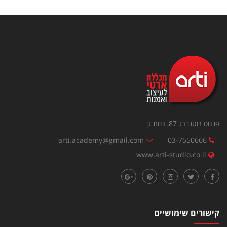
פנחס רוטנברג 87, רמת גן
arti.academy@gmail.com
03-7550666
www.arti-studio.co.il
קישורים שימושיים