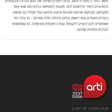
חשוב לזכור כי מסגרת עיצוב פנים לימודים מציעה את מגוון הכלים המקצועיים
והעדכניים ביותר הדרושים לכם: תוכנות להמחשה גרפית כמו אוטו-קאד
וסקצ'אפ, טכניקות שרטוט תוכניות וביצוע פרויקט גמר שכולל גם שימוש
בעזרים ויזואליים (כמו רישום, צילום והדמיה תלת ממדית) – כל אלה יחד
מאפשרים לכם להציע ללקוחות עבודה איכותית ומרשימה, כזו שמותאמת
לצרכים ולמידות שלהם.
פנחס רוטנברג 87, רמת גן