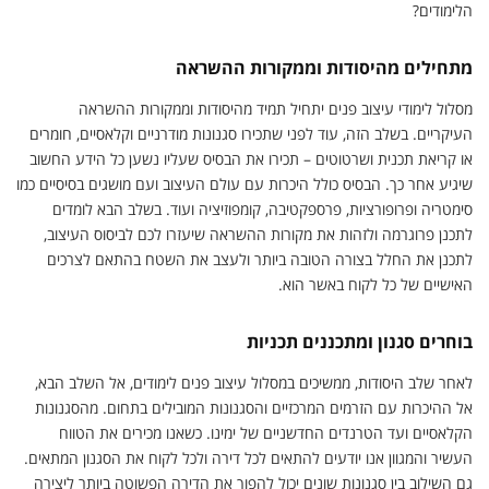
הלימודים?
מתחילים מהיסודות וממקורות ההשראה
מסלול לימודי עיצוב פנים יתחיל תמיד מהיסודות וממקורות ההשראה
העיקריים. בשלב הזה, עוד לפני שתכירו סגנונות מודרניים וקלאסיים, חומרים
או קריאת תכנית ושרטוטים – תכירו את הבסיס שעליו נשען כל הידע החשוב
שיגיע אחר כך. הבסיס כולל היכרות עם עולם העיצוב ועם מושגים בסיסיים כמו
סימטריה ופרופורציות, פרספקטיבה, קומפוזיציה ועוד. בשלב הבא לומדים
לתכנן פרוגרמה ולזהות את מקורות ההשראה שיעזרו לכם לביסוס העיצוב,
לתכנן את החלל בצורה הטובה ביותר ולעצב את השטח בהתאם לצרכים
האישיים של כל לקוח באשר הוא.
בוחרים סגנון ומתכננים תכניות
לאחר שלב היסודות, ממשיכים במסלול עיצוב פנים לימודים, אל השלב הבא,
אל ההיכרות עם הזרמים המרכזיים והסגנונות המובילים בתחום. מהסגנונות
הקלאסיים ועד הטרנדים החדשניים של ימינו. כשאנו מכירים את הטווח
העשיר והמגוון אנו יודעים להתאים לכל דירה ולכל לקוח את הסגנון המתאים.
גם השילוב בין סגנונות שונים יכול להפוך את הדירה הפשוטה ביותר ליצירה