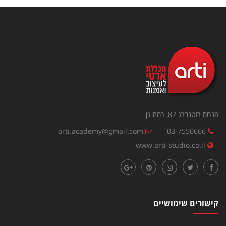
פנחס רוטנברג 87, רמת גן
arti.academy@gmail.com
03-7550666
www.arti-studio.co.il
קישורים שימושיים