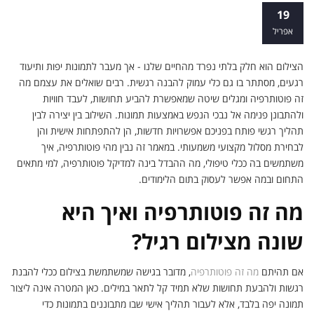
להפוך יצירה לקריירה: כל מה שצריך לדעת
19
על פוטותרפיה
אפריל
הצילום הוא חלק בלתי נפרד מהחיים שלנו - אך מעבר לתמונות יפות ותיעוד
רגעים, מסתתר בו גם כלי עמוק להבנה רגשית. רבים שואלים את עצמם מה
זה פוטותרפיה ומגלים שיטה שמאפשרת להביע תחושות, לעבד חוויות
ולהתבונן פנימה אל נבכי הנפש באמצעות תמונות. השילוב בין יצירה לבין
תהליך רגשי פותח בפניכם אפשרויות חדשות, הן להתפתחות אישית והן
לבחירת מסלול מקצועי משמעותי. במאמר זה נבין מהי פוטותרפיה, איך
משתמשים בה ככלי טיפולי, מה ההבדל בינה למדיקל פוטותרפיה, למי מתאים
התחום ובמה אפשר לעסוק בתום הלימודים.
מה זה פוטותרפיה ואיך היא
שונה מצילום רגיל?
אם תהיתם
מה זה פוטותרפיה
, מדובר בגישה שמשתמשת בצילום ככלי להבנת
רגשות ולהבעת תחושות שלא תמיד קל לתאר במילים. כאן המטרה אינה ליצור
תמונה יפה בלבד, אלא לעבור תהליך אישי שבו מתבוננים בתמונות כדי