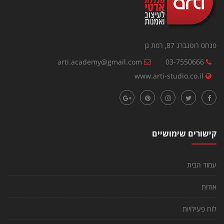
פנחס רוטנברג 87, רמת גן
arti.academy@gmail.com
03-7550666
www.arti-studio.co.il
קישורים שימושיים
עמוד הבית
אודות
לוח פעילויות