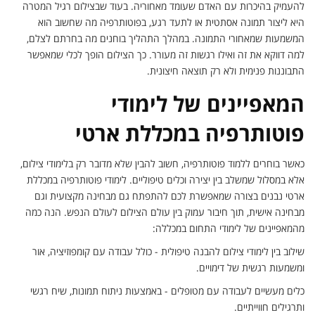
להעמיק בהיכרות עם האדם שעומד מאחוריה. בעוד שבצילום רגיל המטרה
היא ליצור תמונה אסתטית או לתעד רגע, בפוטותרפיה מה שחשוב הוא
המשמעות שמאחורי התמונה. במהלך התהליך בוחנים מה בחרתם לצלם,
למה דווקא את זה ואילו רגשות זה מעורר. כך הצילום הופך לכלי שמאפשר
התבוננות פנימית ולא רק תוצאה חיצונית.
המאפיינים של לימודי
פוטותרפיה במכללת ארטי
כאשר בוחרים ללמוד פוטותרפיה, חשוב להבין שלא מדובר רק בלימודי צילום,
אלא במסלול שמשלב בין יצירה וכלים טיפוליים. לימודי פוטותרפיה במכללת
ארטי נבנים בצורה שמאפשרת לכם להתפתח גם מבחינה מקצועית וגם
מבחינה אישית, תוך חיבור עמוק בין עולם הצילום לעולם הנפש. הנה כמה
מהמאפיינים של לימודי התחום במכללה:
שילוב בין לימודי צילום להבנה טיפולית - כולל עבודה עם קומפוזיציה, אור
ומשמעות רגשית של דימויים.
כלים מעשיים לעבודה עם מטופלים - באמצעות ניתוח תמונות, שיח רגשי
ותרגילים חווייתיים.