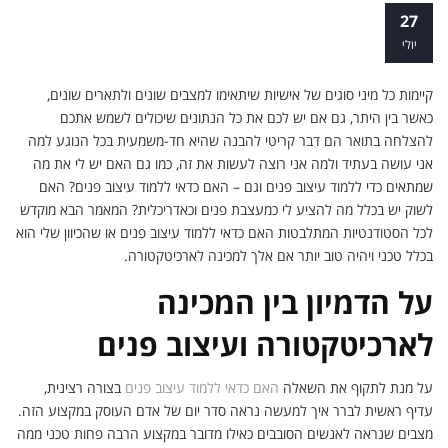
יש לך חוש אסתטי, אבל האם כדאי ללמוד
27
עיצוב פנים?
יולי
קיימות כל מיני סוגים של אישיות שיתאימו למצבים שונים ולתארים שונים,
כאשר בין היתר, גם אם יש לכם את כל הנתונים שיכולים לשמש אתכם
להצלחה בתואר הם דבר קריטי להבנה שהיא חד-משמעית בכל הנוגע למה
אני עושה בעתיד ולמה אני רוצה לעשות את זה, כמו גם האם יש לי את מה
שמתאים כדי ללמוד עיצוב פנים וגם – האם כדאי ללמוד עיצוב פנים? האם
לשוק יש בכלל מה להציע לי כמעצבת פנים וכאדריכלית? המאמר הבא מוקדש
לכל הסטודנטיות המתלבטות האם כדאי ללמוד עיצוב פנים או שהכיוון שלי הוא
בכלל טכני ויהיה טוב יותר אם אלך למכינה לארכיטקטורה.
על הדמיון בין המכינה
לארכיטקטורה ועיצוב פנים
על מנת לתקוף את השאלה
האם כדאי ללמוד עיצוב פנים
בצורה רצינית,
עדיף ראשית לברר איך למעשה נראה סדר יום של אדם העוסק במקצוע הזה.
מצבים שנראה לאנשים הסובבים כאילו מדובר במקצוע הרבה פחות טכני ממה