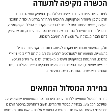
הכשרה מקיפה לתעודה
לימודי עיצוב פנים תעודה מציעים מסלול מקיף ומעמיק המשלב בצורה
הרמונית בין תיאוריה ופרקטיקה. התוכנית מתחילה בהקניית יסודות התכנון
והעיצוב, כאשר הסטודנטים לומדים להבין את עקרונות החלל והקומפוזיציה.
במקביל, הם נחשפים למגוון רחב של חומרים וטכניקות עבודה, מה שמעניק
להם הבנה מעמיקה של אפשרויות העיצוב השונות.
חלק משמעותי מהתוכנית מוקדש לשימוש בתוכנות מקצועיות המובילות
בתעשייה, המאפשרות לסטודנטים להביא את רעיונותיהם לידי ביטוי ויזואלי
מרשים. ההתנסות בפרויקטים מעשיים מאפשרת יישום של הידע הנרכש
בתנאים אמיתיים, בעוד הסיורים המקצועיים מספקים הצצה לעולם העיצוב
האמיתי ומאפשרים נטוורקינג חשוב בתעשייה.
בחירת המסלול המתאים
בחירת המסלול המתאים ללימודי עיצוב היא החלטה משמעותית שתשפיע על
עתידכם המקצועי. בבחירת מסלול הלימודים, חשוב להתחשב במספר גורמים
מכריעים: ראשית, זהו את סגנון הלמידה המועדף עליכם - האם אתם מעדיפים