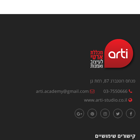
פנחס רוטנברג 87, רמת גן
arti.academy@gmail.com
03-7550666
www.arti-studio.co.il
קישורים שימושיים