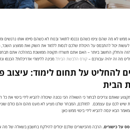
או הלבשת בית: איך לבחור בין הקורסים שלנו?
ממש לא מה שהם ציפו כשהם נכנסו לתואר ובטח לא כשהם סיימו אותו נרגשים ומ
שות יכול להתבסס על היכולת שלכם לנסות ללמוד את השוק ואת ממוצע השכר, מה
זה והחלק החשוב ביותר – האם אתם תשרדו תקופה ממושכת במהלכה אתם תבחנו ע
יט מה זה יהיה עבורכם –
קורס הלבשת הבית?
מכינה ללימודי אדריכלות? הכנסו וגלו
 להחליט על תחום לימוד: עיצוב פנ
 הבית
ע שאתם צריכים לבחור כי השאלה הכי נכונה שיכולה להביא לידי ביטוי את כל ה
 שיש לכם עם עצמכם. למזלכם, המבחר שלנו מציע לא מעט מהם והם כולם שונים ו
מר הבא ינסה להביא לידי ביטוי ממש כאן:
ס על כישורים.
הרבה מהכישורים שלכם יכולים להילקח בחשבון בשאלה של מה אפ