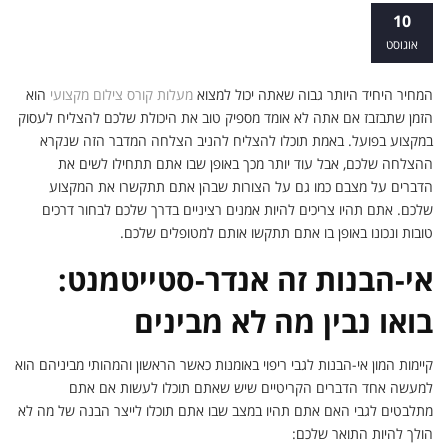
אי-הבנות לגבי ריפוי באומנות – לימודים
10
ועיסוק בפועל
אוגוסט
המחיר היחיד היותר גבוה שאתה יכול למצוא
מעלות קורס צילום מקצועי
הוא
הזמן שתבזבז אם אתה לא אומד מספיק טוב את היכולת שלכם להצליח לעסוק
במקצוע בפועל. באמת תוכלו להצליח להניב הצלחה המדבר הזה שנקרא
ההצלחה שלכם, אבל עוד יותר מכך באופן שבו אתם תתחילו לשים את
הדברים על מצבם כמו גם על הצורות שבהן אתם תתקשרו את המקצוע
שלכם. אתם תהיו צריכים להיות אמנים רציניים בדרך שלכם לבחור דרכים
טובות ונכונו באופן בו אתם תתקשו אותם למטופלים שלכם.
אי-הבנות זה אנדר-סטייטמנט:
בואו נבין מה לא מבינים
קיימות המון אי-הבנות לגבי ריפוי באומנות כאשר הראשון והמהותי מביניהם הוא
למעשה אחד הדברים הקריטיים שיש שאתם תוכלו לעשות אם אתם
מתלבטים לגבי האם אתם תהיו במצב שבו אתם תוכלו לייצר הבנה של מה לא
הולך להיות התואר שלכם: