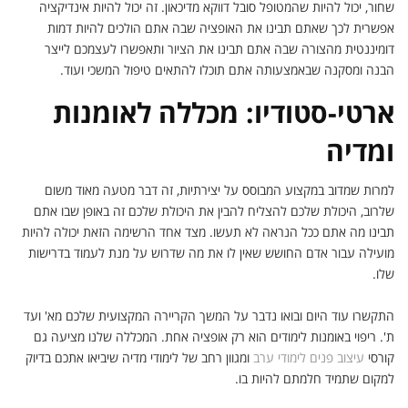
שחור, יכול להיות שהמטופל סובל דווקא מדיכאון. זה יכול להיות אינדיקציה
אפשרית לכך שאתם תבינו את האופציה שבה אתם הולכים להיות דמות
דומיננטית מהצורה שבה אתם תבינו את הציור ותאפשרו לעצמכם לייצר
הבנה ומסקנה שבאמצעותה אתם תוכלו להתאים טיפול המשכי ועוד.
ארטי-סטודיו: מכללה לאומנות
ומדיה
למרות שמדוב במקצוע המבוסס על יצירתיות, זה דבר מטעה מאוד משום
שלרוב, היכולת שלכם להצליח להבין את היכולת שלכם זה באופן שבו אתם
תבינו מה אתם ככל הנראה לא תעשו. מצד אחד הרשימה הזאת יכולה להיות
מועילה עבור אדם החושש שאין לו את מה שדרוש על מנת לעמוד בדרישות
שלו.
התקשרו עוד היום ובואו נדבר על המשך הקריירה המקצועית שלכם מא' ועד
ת'. ריפוי באומנות לימודים הוא רק אופציה אחת. המכללה שלנו מציעה גם
קורסי
עיצוב פנים לימודי ערב
ומגוון רחב של לימודי מדיה שיביאו אתכם בדיוק
למקום שתמיד חלמתם להיות בו.