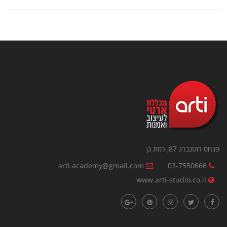
פנחס רוטנברג 87, רמת גן
arti.academy@gmail.com
03-7550666
www.arti-studio.co.il