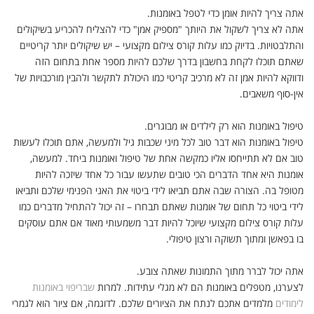
אתה צריך להיות אומן כדי לטפל באומנות.
אתה לא צריך לשקול את היותך "מספיק אמן" כדי להצליח להכריע בשיקולים
והתלבטויות. בדיוק כמו עלות קורס צילום מקצועי – יש שיקולים יותר קריטיים
שאתם תוכלו לקחת בחשבון בדרך שלכם להיות מספר אחת בתחום הזה
ודווקא להיות אמן זה לא מרכיב קריטי כמו היכולת לתקשר ולהבין מורכבויות של
אין-סוף משאבים.
טיפול באומנות הוא רק לילדים או מבוגרים.
טיפול באומנות הוא דבר טוב לכל מיני שכבות גיל ולמעשה, אתם תוכלו לעשות
טוב אם לא תתייחסו אליו כמקשה אחת של טיפול ואומנות ביחד. למעשה,
אומנות היא אחד הדברים הכי טובים שתעשו עבור כל אחד שיזכה להיות
מטופל בה. הצורה שבה אתם תביאו לידי ביטוי את האני הפנימי שלכם ותביאו
לידי ביטוי כל תחום של אומנות שאתם תבחרו – זה יכול להתחיל מדברים כמו
עלות קורס צילום מקצועי שיוכל להיות דבר משמעותי מאוד אם אתם עוסקים
בו בפאשן ומתוך תשוקה ורצון טיפולי.
אתה יכול לברר מתוך התמונות שאתה צובע.
לצערנו, מטפלים באומנות הם לא מגלי עתידות. למרות
שבריפוי באומנות
לימודים
מלמדים אתכם לנתח את הציורים שלכם. לדוגמה, אם ציור הוא לגמרי