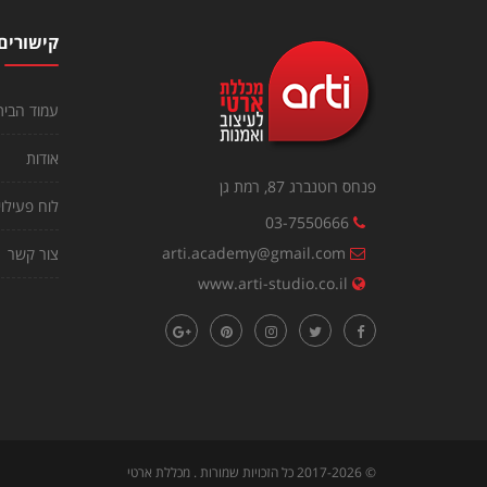
קישורים
עמוד הבית
אודות
פנחס רוטנברג 87, רמת גן
לוח פעילוי
03-7550666
arti.academy@gmail.com
צור קשר
www.arti-studio.co.il
©
2017-2026
כל הזכויות שמורות . מכללת ארטי