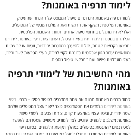
לימוד תרפיה באומנות?
לימוד תרפיה באומנות הינו תחום טיפול המבוסס על ההנחה שהעיסוק
באומנות הפלסטית משקף את הרגשות ואת העולם הפנימי של המטופלים
ואלו לא היו מתגלים בתחומי טיפול אחרים. תחומי האומנות הפלסטית
הנלמדים במסגרת לימודי יהיו בעיקר פיסול, רישום וציור. ריפוי באומנות לימודים
יתבצעו בקבוצות קטנות, יכולים להיערך במסגרות יחידניות, זוגיות או קבוצתיות
ומותאמים עבור מגוון אוכלוסיות כדוגמת לקויי למידה, בעלי הפרעות קשב וריכוז,
בעלי מוגבלויות פיזיות ועבור מבקשי טיפול נוספים.
מהי החשיבות של לימודי תרפיה
באומנות?
לימוד תרפיה באומנות מהווה את אחת מהדרכים לטיפול פסיכו – תרפי.
ריפוי
באומנות לימודים מ
למדים את הסטודנטים כיצד ליצור אצל המטופלים שלהם
שפה יחודית, וביטוי עצמי באמצעות קווים, צורות וצבעים. לימודי טיפול
באומנות משלבים לימודים עיוניים לצד לימודים מעשיים שמטרתם לאפשר
לסטודנטים להתנסות בטיפולים במהלך תקופת הלימודים. בסיום ריפוי
באומנות לימודים הסטודנטים יוכלו לטפל באנשים גם במגזר הפרטי וגם במגזר