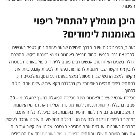
הציבורי.
היכן מומלץ להתחיל ריפוי
באומנות לימודים?
כאמור, הפסיכולוגיה אינה הדרך היחידה שבאמצעותה ניתן לטפל באנשים
ולהבין את נבכי הנפש. לימוד תרפיה באומנות נמצא במגמת ביקוש ההולכת
וגדלה בשנים האחרונות. אנשים רבים פונים ללימודי טיפול באומנות במטרה
להבין את הקשר שבין אומנות להפרעות נפשיות, לבעיות קוגנטיביות ואת
הקשר למצב הרגשי שבו המטופל נמצא באותו רגע נתון. מתלבטים היכן
להתחיל לימוד תרפיה באומנות? רק במכללה מקצועית שעליה אתם יכולים
לסמוך.
מכללת ארטי לעיצוב ולאמנות הינה מכללה הפועלת במשך למעלה מ – 20
שנים. במכללה קיימות תוכניות לימוד מגוונות הכוללות את תחומי האומנות
והעיצוב ובינהם גם את לימוד תרפיה באומנות. אנו במכללה נלווה אתכם
במהלך הלימודים ונקנה לכם את מגוון הכלים המקצועיים שיכינו אתכם לעיסוק
בתרפיה באומנות. אז למה אתם מחכים? הצטרפו אלינו! צרו קשר עוד היום
עם צוות המומחים שלנו והתחילו
בלימודי טיפול באומנות
יחד עם המובילים