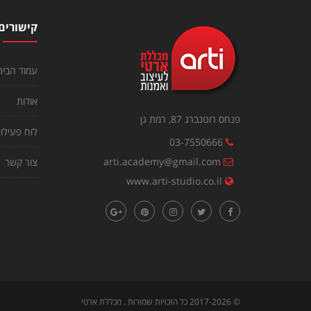
קישורים
עמוד הבית
אודות
פנחס רוטנברג 87, רמת גן
לוח פעילוי
03-7550666
arti.academy@gmail.com
צור קשר
www.arti-studio.co.il
©
2017-2026
כל הזכויות שמורות . מכללת ארטי