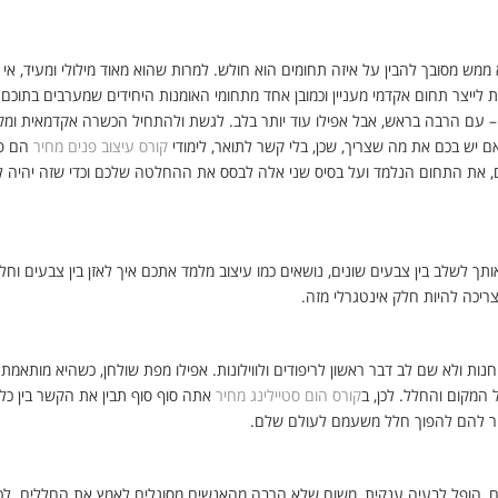
ממש מסובך להבין על איזה תחומים הוא חולש. למרות שהוא מאוד מילולי ומעיד, אי
נת לייצר תחום אקדמי מעניין וכמובן אחד מתחומי האומנות היחידים שמערבים בתוכם 
– עם הרבה בראש, אבל אפילו עוד יותר בלב. לגשת ולהתחיל הכשרה אקדמאית ומק
 יש בכם את מה שצריך, שכן, בלי קשר לתואר, לימודי
קורס עיצוב פנים מחיר
הם פח
 את התחום הנלמד ועל בסיס שני אלה לבסס את ההחלטה שלכם וכדי שזה יהיה ל
תך לשלב בין צבעים שונים, נושאים כמו עיצוב מלמד אתכם איך לאזן בין צבעים וחל
צריכה להיות חלק אינטגרלי מזה.
ת ולא שם לב דבר ראשון לריפודים ולווילונות. אפילו מפת שולחן, כשהיא מותאמת כר
 המקום והחלל. לכן, ב
קורס הום סטיילינג מחיר
אתה סוף סוף תבין את הקשר בין כל 
זור להם להפוך חלל משעמם לעולם שלם.
ים, הופל לבעיה ענקית, משום שלא הרבה מהאנשים מסוגלים לאמץ את החללים. לכן,