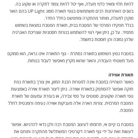
להיות תלוי ומאיר כלפי מעלה, ואף יכול להיות צמוד לתקרה או שקוע בה.
בשנים האחרונות רבים משתמשים בגופי תאורה מסוג
UP Light
בהם האור
מוקרן למעלה, מוחזר מהתקרה ומתפשט בחלל החדר
.
בגלל תפקידו המרכזי של המטבח בבית, תאורת המטבח נמצאת בשימוש
מתמיד. על כן, ניתן ואף רצוי להשתמש בנורות חסכוניות שצריכת האנרגיה
שלהן נמוכה והן חוסכות בחשמל
.
במטבח נפוץ השימוש בתאורה נסתרת - גוף התאורה אינו נראה, הוא ממוקם
מעל משטחי העבודה, והאור שהוא מקרין מאפשר לעבוד בנוחות
.
תאורת אווירה
כאשר השהייה במטבח אינה למטרות הכנת המזון, אין צורך בתאורת נפח
חזקה ואפשר להסתפק בתאורת אווירה. ניתן ליצור תאורת אוירה באמצעות
גופי תאורה שקועים, ספוטים על פסי צבירה, או בעזרת עמעום של תאורת
המטבח המרכזית. צורות הארה אלה מעניקות אווירה נעימה ורומנטית לחלל
המטבח
.
במטבח בו קיים אי, תרומתו לעיצוב המטבח רבה ולכן כדאי להדגישו. אפשר
לעשות זאת על ידי גוף תאורה דקורטיבי המשתלשל מהתקרה ותוחם את