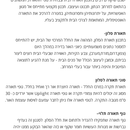
בהתאם למרחב הנתון, תכנונו ועיצובו. תכנון מקצועי מתייחס אל מגוון
האפשרויות, על יתרונותיהן וחסרונותיהן, במטרה להרכיב את התאורה
האופטימלית, המותאמת לצרכי הבית ולתקציב בעליו
.
תאורת סלון
-
בתכנון תאורת הסלון, המהווה את החלל המרכזי של הבית, יש להתייחס
למספר נתונים משמעותיים: כיווני האור בדירה במהלך היום
(צפון,דרום,מזרח,מערב), צבע הקירות, האווירה שבעלי הבית רוצים ליצור
בביתם, וכמובן לעיצוב הכולל של פנים הבית - על מנת להגיע לתוצאה
המיטבית והיפה ביותר עבור בעלי המרחב
.
סוגי תאורה לסלון
תאורת תקרה במרכז החלל - תאורה היוצרת אור רך ואחיד בחלל. גופי תאורה
מסוג זה יכולים להיות צמודי תקרה או גופי תאורה
Uplight
אשר יורדים כ- 30
ס"מ מגובה התקרה. לגופי תאורה אלו ניתן לחבר עמעם לוויסות עוצמת האור
.
גוף תאורה תלוי
–
גוף תאורה שתפקידו להגדיר ולתחום את חלל הסלון. לסגנון זה נעדיף
נברשות או מנורות העשויות חומר שקוף או כזה שהאור הבוקע ממנו יהיה