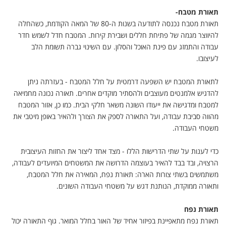
תאורת מטבח
-
תאורת מטבח נכנסה לתודעה בשנות ה-80 של המאה הקודמת, כשהחלה
להיווצר מגמה של פתיחת חללים ושבירת קירות. המטבח חדל לשמש חדר
עבודה והתמזג עם פינת האוכל והסלון. עם השינוי גברה תשומת הלב
לעיצובו
.
לתאורת המטבח יש השפעה דרמטית על חלל המטבח - בעזרתה ניתן
להדגיש אלמנטים מעוצבים ולהסתיר מוקדים אחרים. תאורה נכונה מחמיאה
למטבח ומדגישה את ייעודו השונה משאר חלקי הבית. כמו כן, אזור המטבח
מהווה סביבת עבודה, ועל התאורה לספק את הצורך ולהאיר באופן מיטבי את
משטחי העבודה
.
כדי לענות על שתי הדרישות הללו - מצד אחד ליצור את החזות העיצובית
הרצויה, ובד בבד להאיר בעוצמה הדרושה את המשטחים המיועדים לעבודה,
משתמשים בשתי צורות הארה: תאורת נפח, המאירה את חלל המטבח,
ותאורה ממוקדת, הנותנת דגש על משטחי העבודה השונים
.
תאורת נפח
תאורת נפח מתאפיינת בפיזור אחיד של האור בחלל המואר. גוף התאורה יכול