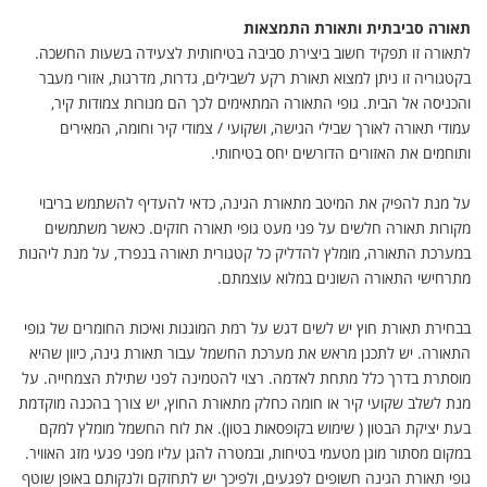
תאורה סביבתית ותאורת התמצאות
לתאורה זו תפקיד חשוב ביצירת סביבה בטיחותית לצעידה בשעות החשכה.
בקטגוריה זו ניתן למצוא תאורת רקע לשבילים, גדרות, מדרגות, אזורי מעבר
והכניסה אל הבית. גופי התאורה המתאימים לכך הם מנורות צמודות קיר,
עמודי תאורה לאורך שבילי הגישה, ושקועי / צמודי קיר וחומה, המאירים
ותוחמים את האזורים הדורשים יחס בטיחותי
.
על מנת להפיק את המיטב מתאורת הגינה, כדאי להעדיף להשתמש בריבוי
מקורות תאורה חלשים על פני מעט גופי תאורה חזקים. כאשר משתמשים
במערכת התאורה, מומלץ להדליק כל קטגורית תאורה בנפרד, על מנת ליהנות
מתרחישי התאורה השונים במלוא עוצמתם
.
בבחירת תאורת חוץ יש לשים דגש על רמת המוגנות ואיכות החומרים של גופי
התאורה. יש לתכנן מראש את מערכת החשמל עבור תאורת גינה, כיוון שהיא
מוסתרת בדרך כלל מתחת לאדמה. רצוי להטמינה לפני שתילת הצמחייה. על
מנת לשלב שקועי קיר או חומה כחלק מתאורת החוץ, יש צורך בהכנה מוקדמת
בעת יציקת הבטון ( שימוש בקופסאות בטון). את לוח החשמל מומלץ למקם
במקום מסתור מוגן מטעמי בטיחות, ובמטרה להגן עליו מפני פגעי מזג האוויר.
גופי תאורת הגינה חשופים לפגעים, ולפיכך יש לתחזקם ולנקותם באופן שוטף