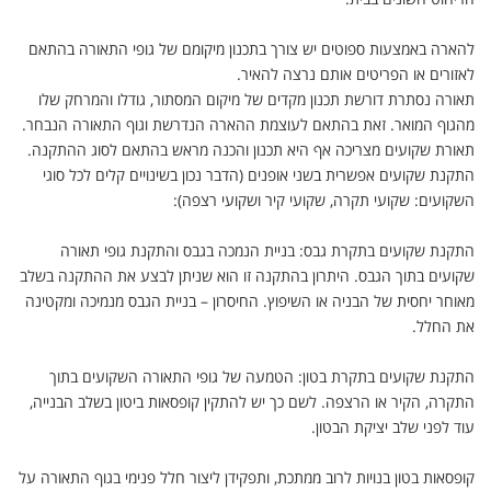
להארה באמצעות ספוטים יש צורך בתכנון מיקומם של גופי התאורה בהתאם
לאזורים או הפריטים אותם נרצה להאיר
.
תאורה נסתרת דורשת תכנון מקדים של מיקום המסתור, גודלו והמרחק שלו
מהגוף המואר. זאת בהתאם לעוצמת ההארה הנדרשת וגוף התאורה הנבחר
.
תאורת שקועים מצריכה אף היא תכנון והכנה מראש בהתאם לסוג ההתקנה.
התקנת שקועים אפשרית בשני אופנים (הדבר נכון בשינויים קלים לכל סוגי
השקועים: שקועי תקרה, שקועי קיר ושקועי רצפה):
התקנת שקועים בתקרת גבס: בניית הנמכה בגבס והתקנת גופי תאורה
שקועים בתוך הגבס. היתרון בהתקנה זו הוא שניתן לבצע את ההתקנה בשלב
מאוחר יחסית של הבניה או השיפוץ. החיסרון – בניית הגבס מנמיכה ומקטינה
את החלל
.
התקנת שקועים בתקרת בטון: הטמעה של גופי התאורה השקועים בתוך
התקרה, הקיר או הרצפה. לשם כך יש להתקין קופסאות ביטון בשלב הבנייה,
עוד לפני שלב יציקת הבטון
.
קופסאות בטון בנויות לרוב ממתכת, ותפקידן ליצור חלל פנימי בגוף התאורה על