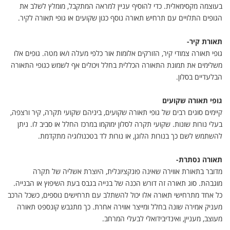
בעוצמה מקסימאלית. כדי להוסיף עניין למראה המתקבל, מומלץ לשלב את
הגופים התלויים עם תרחיש תאורה נוסף כגון שקועים או גופי תאורה לקיר
.
תאורת קיר
-
גופי תאורה צמודי קיר, הזורקים אלומות אור כלפי מעלה ו/או מטה. גופים אלו
משלימים את תמונת התאורה הכללית בחלל ויכולים אף לשמש כגופי התאורה
הבלעדיים בסלון
.
גופי תאורה שקועים
קיימים סוגים רבים של גופי תאורה שקועים, ביניהם שקועי תקרה, קיר ורצפה,
בעלי נורות שונות. שקועי תקרה לסלון ימוקמו במרכז החלל או סביב לו. ניתן
להשתמש לשם כך בנורות הלוגן, או נורות לד בטכנולוגיה מתקדמת
.
תאורה נסתרת
-
מדובר בתאורת אווירה שאינה פונקציונלית, היוצרת אשליה של תקרה
מוגבהת. סוג תאורה זה דורש הכנה של בנייה בגבס בעת השיפוץ או הבנייה
.
כל אחד מתרחישי תאורה אלו יכול להשתלב עם תרחישים נוספים, כשכל הרכב
מעניק אמירה שונה בחלל ומייצר אווירה אחרת. כך מתגבש קונספט תאורה
מעוצב, מעניין, ואינדיבידואלי לבעלי המרחב
.