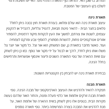
המרחב בו שוכן האי. למראה גוף התאורה התלוי מעל האי יש חשיבות ורצוי
לשלבו בקו העיצובי של המטבח
.
תאורת גינה
עיצוב תאורת גינה הוא עולם ומלואו. בעזרת תאורת חוץ נכונה ניתן לחולל
פלאים בחצר הבית - להאיר פינות חבויות, להטיל צלליות, להגדיל או להקטין
עצמים, לשנות את צורתם, למשוך את העין לנקודות מיקוד דרמטית, להסתיר
אזורים אטרקטיביים פחות, להשרות מסתורין, להוסיף צבע ומרקם לצמחיה
ועוד. כאשר מדובר בתאורת גן, שם המשחק הוא אור וצל. כל מקור אור יוצר צל
משלו אותו ניתן לחדד, לרכך או לבטל על ידי מקור אור נוסף. כמו כן ניתן לשחק
עם זוויות ההארה של גופי התאורה השונים וליצור אינסוף אפשרויות ותרחישים
בחלל הגינה
.
בבחירת תאורת גינה יש להבחין בין הקטגוריות השונות
:
תאורת מבנה
תפקידה להאיר ולהדגיש את העיצוב הארכיטקטוני של מבנה הגינה. גופי
תאורת מבנה זורקים אלומות אור כלפי מעלה ומטה, והחזר האור שלהם נעשה
מקירות הבית. בגופים אלו ניתן לשחק בזווית ההארה של אלומת האור, על
מנת להדגיש את המבנה בצורה המרשימה ביותר. גופי תאורה נוספים