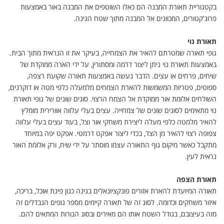
בקטגוריית תאורת המבנה הם כאלו השוטפים את המבנה באור באמצעות
פרוג'קטורים, המכוונים אל המבנה מתוך שטח הגינה
.
תאורת נוי
גופי תאורה שמטרתם להאיר את הצמחייה, בעיקר את זו הנראית מתוך הבית.
באמצעות תאורת נוי ניתן ליצור דרמה ומסתורין, על ידי הארה ממוקדת של
שיחים, פרחים או עצים. הדבר נעשה באמצעות תאורה שקועת רצפה,
ספוטים, פטריות המשמשות להארת הצמחים מלמעלה כלפי מטה או דוקרנים,
השולחים אלומת אור ממוקדת אל הצמח הרצוי. סוגים שונים של גופי תאורת
נוי מתאימים לסוגים שונים של צמחייה. עצים בעלי עלווה אוורירית מומלץ
להאיר מלמטה כלפי מעלה ליצירת משחקי אור וצל, בעוד עצים בעלי עלווה
צפופה רצוי להאיר מן הצד, בכדי ליצור אפקט דרמטי. אפקט יפה במיוחד
מתקבל כאשר מיקום גוף התאורה עצמו מוסתר על ידי שיח, ורק אלומת האור
נראית לעין
.
תאורת הצפה
תאורה המיועדת להארת אזורים פונקציונאלים בגינה כגון פינת אוכל, בריכה,
איזור משחקים וכדומה. לסוג זה של תאורה קיימים מספר גופים הנבדלים זה
מזה בעיצובם, בגודל השטח אותו הם מאירים ובסוג הנורות המתאים להם
.