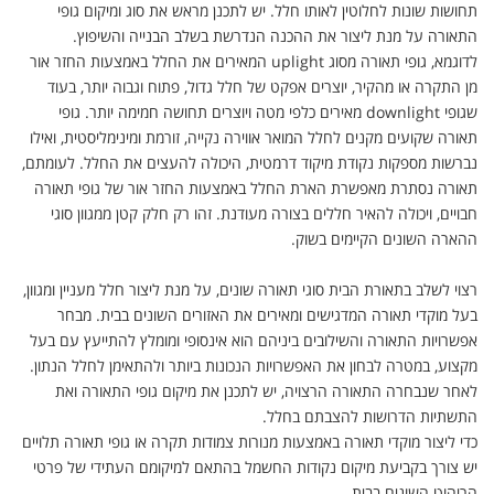
תחושות שונות לחלוטין לאותו חלל. יש לתכנן מראש את סוג ומיקום גופי
התאורה על מנת ליצור את ההכנה הנדרשת בשלב הבנייה והשיפוץ
.
לדוגמא, גופי תאורה מסוג
uplight
המאירים את החלל באמצעות החזר אור
מן התקרה או מהקיר, יוצרים אפקט של חלל גדול, פתוח וגבוה יותר, בעוד
שגופי
downlight
מאירים כלפי מטה ויוצרים תחושה חמימה יותר. גופי
תאורה שקועים מקנים לחלל המואר אווירה נקייה, זורמת ומינימליסטית, ואילו
נברשות מספקות נקודת מיקוד דרמטית, היכולה להעצים את החלל. לעומתם,
תאורה נסתרת מאפשרת הארת החלל באמצעות החזר אור של גופי תאורה
חבויים, ויכולה להאיר חללים בצורה מעודנת. זהו רק חלק קטן ממגוון סוגי
ההארה השונים הקיימים בשוק
.
רצוי לשלב בתאורת הבית סוגי תאורה שונים, על מנת ליצור חלל מעניין ומגוון,
בעל מוקדי תאורה המדגישים ומאירים את האזורים השונים בבית. מבחר
אפשרויות התאורה והשילובים ביניהם הוא אינסופי ומומלץ להתייעץ עם בעל
מקצוע, במטרה לבחון את האפשרויות הנכונות ביותר ולהתאימן לחלל הנתון.
לאחר שנבחרה התאורה הרצויה, יש לתכנן את מיקום גופי התאורה ואת
התשתיות הדרושות להצבתם בחלל
.
כדי ליצור מוקדי תאורה באמצעות מנורות צמודות תקרה או גופי תאורה תלויים
יש צורך בקביעת מיקום נקודות החשמל בהתאם למיקומם העתידי של פרטי
הריהוט השונים בבית
.