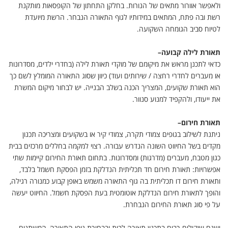
ולאפשר אוורור מתאים של הנורות. בחלקן התחתון של הקופסאות מותקנת
רשת ובה פתח, המתאים במידותיו לגוף התאורה הנבחר. הרשת מיועדת
לטיוח סביב הגומחה השקועה
.
תאורת לילה קבועה
–
כדאי לתכנן מראש את מיקומם של מוקדי תאורת לילה (בחדרי ילדים, מסדרונות
או מעברים לחדרי רחצה / שירותים ועוד) כיוון שסוג התאורה המומלץ לשם כך
הוא תאורת שקועים, המצריך הכנה בשלב הבנייה. יש לבחור מיקום המשרת
את ייעודו, ולהקפיד למנוע סנוור
.
תאורת חירום
–
ניתנת לשילוב בגופים צמודי תקרה, צמודי קיר או בשקועים ומצריכה תכנון
מקדים בשל החיווט השונה הנדרש עבורה. רצוי למקמה בחללים מרכזים בבית
כגון מטבח, מעברים (מדרגות) ומסדרונות. בתחום תאורת החירום קיימות שתי
אפשרויות: תאורת חירום חד תכליתית הנדלקת בזמן הפסקת חשמל בלבד,
ותאורת חירום דו תכליתית בה גוף התאורה משמש באופן קבוע כמנורה רגילה,
והופך לתאורת חירום הנדלקת אוטומטית בעת הפסקת חשמל. החיווט יעשה
על פי סוג תאורת החירום הנבחרת
.
ישנם שיקולים רבים בתכנון תאורה לבית ובבחירת גופי התאורה, המשתנים