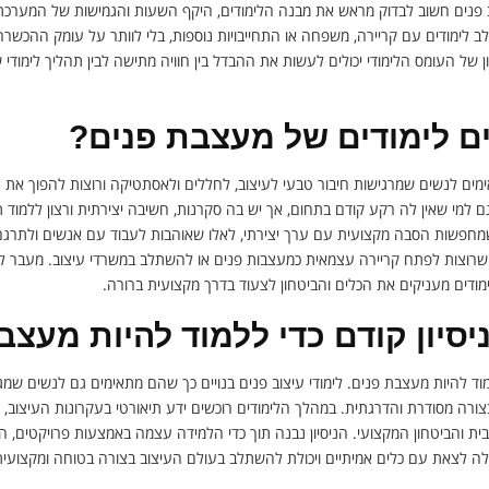
וב פנים חשוב לבדוק מראש את מבנה הלימודים, היקף השעות והגמישות של המערכ
לימודים עם קריירה, משפחה או התחייבויות נוספות, בלי לוותר על עומק ההכשרה
ון של העומס הלימודי יכולים לעשות את ההבדל בין חוויה מתישה לבין תהליך לימודי 
ם לימודים של מעצבת פנים?
ים לנשים שמרגישות חיבור טבעי לעיצוב, לחללים ולאסתטיקה ורוצות להפוך את 
ם למי שאין לה רקע קודם בתחום, אך יש בה סקרנות, חשיבה יצירתית ורצון ללמוד 
שמחפשות הסבה מקצועית עם ערך יצירתי, לאלו שאוהבות לעבוד עם אנשים ולתרגם 
י שרוצות לפתח קריירה עצמאית כמעצבות פנים או להשתלב במשרדי עיצוב. מעבר ל
ודים מעניקים את הכלים והביטחון לצעוד בדרך מקצועית ברורה.
סיון קודם כדי ללמוד להיות מעצב
ללמוד להיות מעצבת פנים. לימודי עיצוב פנים בנויים כך שהם מתאימים גם לנשים שמ
צורה מסודרת והדרגתית. במהלך הלימודים רוכשים ידע תיאורטי בעקרונות העיצוב
 והביטחון המקצועי. הניסיון נבנה תוך כדי הלמידה עצמה באמצעות פרויקטים, התנסו
ה לצאת עם כלים אמיתיים ויכולת להשתלב בעולם העיצוב בצורה בטוחה ומקצועית