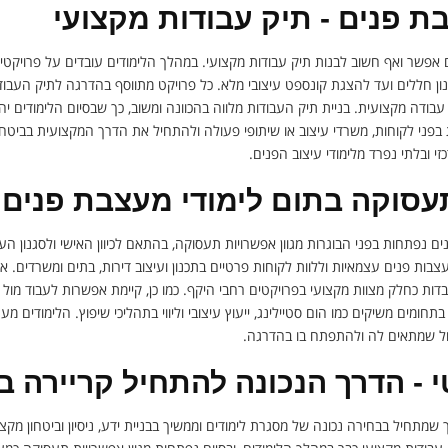
ת פנים - תיק עבודות מקצועי
 אפשר ואף חשוב לבנות תיק עבודות מקצועי. במהלך הלימודים עובדים על פרויקט
ן חללים ועד להצגת קונספט עיצובי מלא. כל פרויקט מתווסף בהדרגה לתיק העבודו
 עבודה מקצועית. בניית תיק העבודות מלווה בהכוונה ומשוב, כך שבסיום הלימודים יהי
פני לקוחות, משרדי עיצוב או שיתופי פעולה ולהתחיל את הדרך המקצועית בביטחון
י ובלתי נפרד מלימודי עיצוב הפנים.
עסוקה בתום לימודי מעצבת פנים
ים נפתחות בפני הבוגרות מגוון אפשרויות תעסוקה, בהתאם לכיוון האישי ולסגנון ה
צבות פנים עצמאיות וללוות לקוחות פרטיים בתכנון ועיצוב דירות, בתים ומשרדים.
ובדות כחלק מצוות מקצועי בפרויקטים רחבי היקף. כמו כן, קיימת אפשרות לעבוד מול 
חומים משיקים כמו הום סטיילינג, ייעוץ עיצובי וליווי בתהליכי שיפוץ. הלימודים 
ול שמתאים לה ולהתפתח בו בהדרגה.
- הדרך הנכונה להתחיל קריירה בע
 שמתחיל בבחירה נכונה של מסגרת לימודים וממשיך בבניית ידע, ניסיון וביטחון מקצו