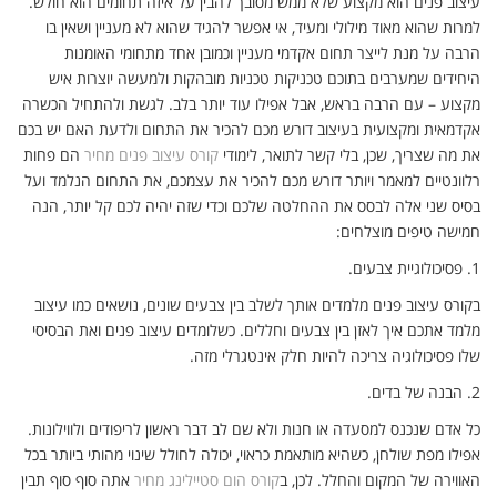
עיצוב פנים הוא מקצוע שלא ממש מסובך להבין על איזה תחומים הוא חולש.
למרות שהוא מאוד מילולי ומעיד, אי אפשר להגיד שהוא לא מעניין ושאין בו
הרבה על מנת לייצר תחום אקדמי מעניין וכמובן אחד מתחומי האומנות
היחידים שמערבים בתוכם טכניקות טכניות מובהקות ולמעשה יוצרות איש
מקצוע – עם הרבה בראש, אבל אפילו עוד יותר בלב. לגשת ולהתחיל הכשרה
אקדמאית ומקצועית בעיצוב דורש מכם להכיר את התחום ולדעת האם יש בכם
את מה שצריך, שכן, בלי קשר לתואר, לימודי
קורס עיצוב פנים מחיר
הם פחות
רלוונטיים למאמר ויותר דורש מכם להכיר את עצמכם, את התחום הנלמד ועל
בסיס שני אלה לבסס את ההחלטה שלכם וכדי שזה יהיה לכם קל יותר, הנה
חמישה טיפים מוצלחים:
1.
פסיכולוגיית צבעים.
בקורס עיצוב פנים מלמדים אותך לשלב בין צבעים שונים, נושאים כמו עיצוב
מלמד אתכם איך לאזן בין צבעים וחללים. כשלומדים עיצוב פנים ואת הבסיסי
שלו פסיכולוגיה צריכה להיות חלק אינטגרלי מזה.
2.
הבנה של בדים.
כל אדם שנכנס למסעדה או חנות ולא שם לב דבר ראשון לריפודים ולווילונות.
אפילו מפת שולחן, כשהיא מותאמת כראוי, יכולה לחולל שינוי מהותי ביותר בכל
האווירה של המקום והחלל. לכן, ב
קורס הום סטיילינג מחיר
אתה סוף סוף תבין