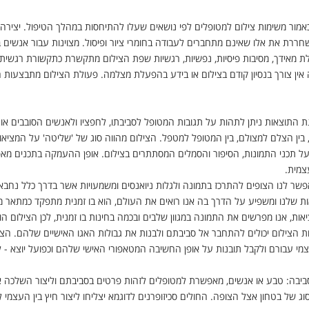
אמור משימות צילום למטופלים לפי נושאים שעלו להתיחסות במהלך הטיפול. יצירה 
ררת את אלו שאינם מתחברים לעבודה בחומרי ציור ופיסול. מצוינות עבור אנשים 
ת מאידך, מסיבות פיסיות, נפשיות, רגשיות שפת הצילום מתקשרת כתקשורת רגשית, 
 אין צורך בנסיון קודם בצילום או בידע בהפעלת מצלמה. פעולת הצילום מתבצעות הי
ת התוצאות ניתן לתהות על תגובות המטופל לסביבתו, לחפציו ולאנשים הסובבים 
ו, בין הצלם למצולם, בין המטופל למטפל. הצילום מהווה סוג של 'שליטה' על המציא
ל תכני התמונות, הסיפור והסמלים המסתתרים בצילום. אופן ההעמקה בתכנים מא
עצמית
.
פשר לנו הצופים להתרכז בתמונה ולגלות ניואנסים ומשמעויות אשר בדרך כלל נחבאות
ת שלנו ומשפיע על הדרך בה אנו רואים את העולם, הוא בו זמנית מתפקד כמתאר מ
ות, אנו מפרשים את התמונה במגוון שלבים ובכמה בחינות בו זמנית, לכן הצילום ה
 הצילום יכולים להתחבר אל סביבתם ולבנות את גבולות האגו האישיים שלהם. הצ
מי עבורם ולקבל תובנות על אופן החשיבה המטאפורי האישי שלהם וכפועל יוצא - 
ביבה: טבע או אנשים, מאפשרת למטופלים לזהות פרטים בסביבתם וליצור השלכה אי
של בטחון אצל הצופה. החולים סכיזופרנים לדוגמא יצליחו ליצור חיץ בין העצמי לב