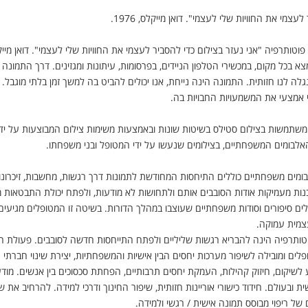
עצמי את החוויות שלי לעצמי". דואן מייקלס, 1976.
צא בכל מקום, במכשירי הטלפון הניידים, בפרסומות, עיתונות ומגזינים. דרך התמונה א
ה לנו חזותית. התמונה הינה נייחת, אנו יכולים להביט בה למשך זמן בלתי מוגבל.
 אמצעי את המשמעויות החבויות בה
.
 משתמשות בצילום סטילס בשיטות שונות ובאמצעות משימות צילום המבוצעות על יד
אלבומים המשפחתיים, בצילומים שנעשו על ידי המטופל ובני משפחתו
.
בומים משפחתיים כוללים התיחסות המחודשת לתמונות דרך רגשות, מחשבות, זיכרונ
נות מעמיקות אודות הסובבים אותם ולתחושות לא מודעות, ולפתח יכולת התבטאות 
גלים סיפורים וסודות משפחתיים שעוצבו במהלך הדורות. בשיטה זו המטופלים מגי
צמית עמוקה
.
טותרפיה הינה להבריא רגשות שליליים ולפתח התייחסות חדשה לסובבים. פעולת
ים ומובילה לשיפור מערכות יחסים הבין אישיות והמשפחתיות, יצירת שינוי חברתי 
 לשיקום, חיזוק קהילות, העמקת יחסים תרבותיים, הפחתת סכסוכים בין אנשים. מוד
 ובעולם. חידוד כישורי אוריינות חזותית, שיפור החינוך ודרכי למידה. להרחיב את 
ם של ריפוי מבוסס תמונה אישית / רגשי ולמידה
.