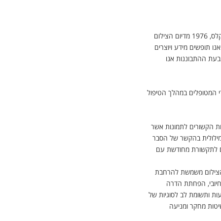
שיקוף והשתקפות באמצעות פוטותרפיה "אני נעזר בצילום כדי להסביר לעצמי את החוויות שלי לעצמי". דואן מייקלס, 1976 מדיום הצילום
נו תופשים מידע ויוצרים
 בעת ההתבוננות אנו
י המטופלים במהלך הטיפול
ות הקשורים לתמונות אשר
מילולית בהקשר של הסבר
עים לתקשורת מחודשת עם
 הצילום משמשת להרחבת
חיובי, הפחתת הדרה
עות ותשומת לב לסוגיות של
שיטות מחקר ומניעה