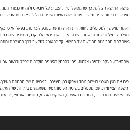
הנושא והמושא הצילומי. כך שהמטופל יכול להצביע על אוביקט ולזהותו כנפרד ממנו.
ם, מאפשרת פיתוח שפה תקשורתית חדשה כאשר השפה המילולית אינה מתאפשרת 
אומה מאפשר למטופלים לחוות זווית ראיה חדשה בנוגע לזכרונות. בפאלו אלטו בקלי
צלמה. חיילים שחוו טראומה בשדה הקרב, או נפגעי הלם קרב, מספרים שהם מתעד
פשר להם התבוננות מחודשת על הנושא. קל למטופל לתקשר דרך המצלמה והתמונ
התאבדו, בעקר צלמים/ צלמות, ניתן להבחין בסימנים מוקדמים לסבל ולראות את 
כירו את הפן הטכני בצילום מחד ויעסקו בפן היצירתי ובפרשנות של התמונה מאידך
ם השפה הצילומית, שכן מטפלים בשיטת הפוטותרפיה משתמשים בדקויות של התקשו
האישית המרחבית , הסמלים האישיים, השיקוף העצמי, ניגודיות, אור וצל, צבע וכ