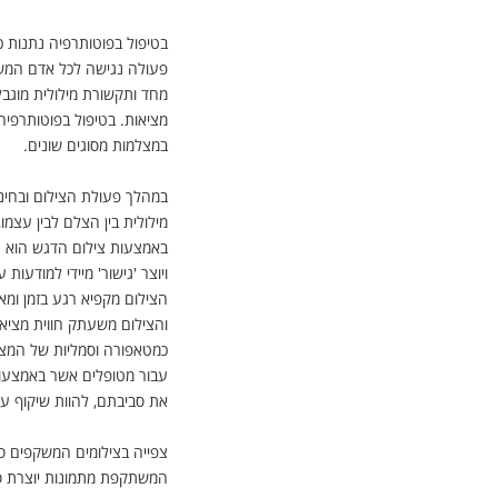
בטיפול בפוטותרפיה נתנות כ
פעולה נגישה לכל אדם המשח
מחד ותקשורת מילולית מוגבל
מציאות. בטיפול בפוטותרפיה
במצלמות מסוגים שונים
.
במהלך פעולת הצילום ובחינ
מילולית בין הצלם לבין עצמ
באמצעות צילום הדגש הוא ע
ויוצר 'גישור' מיידי למודעות 
הצילום מקפיא רגע בזמן ומא
והצילום משעתק חווית מציאו
כמטאפורה וסמליות של המציא
עבור מטופלים אשר באמצעות
את סביבתם, להוות שיקוף עצ
צפייה בצילומים המשקפים ס
המשתקפת מתמונות יוצרת סוג 