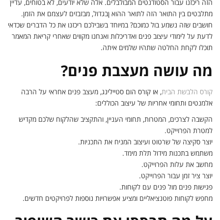
הזה ריכזנו עבור הסטודנטים המבולבלים. אלה שלא יודעים, לא בטוחים, עדיין
מתלבטים בין התואר הזה לתואר ההוא ןבגדול, מבזבזים לעצמם את הזמן.
חושבים שזה נשמע בול כמוכם? במיוחד בשבילכם ריכזנו את כל הדברים שכדאי
לדעת על לימודי עיצוב פנים ואדריכלות ואנחנו מקווים שאחרי קריאת המאמר
תוכלו לקחת החלטה שתהיו שלמים איתה.
מה עושה מעצבת פנים?
קורס הלבשת הבית
, או קורס הום סטיילינג, מעצב פנים אחראי על הרבה
אלמנטים ותחומי אחריות של עיצוב הכוללים:
הקשבה לצרכים, המטרות, תחומי העניין, והתקציב שהלקוח שלכם מקדיש
למטרת הפרוייקט.
יוצר סקיצה של שרטוט ועיצוב המניח את התכניות.
משתמש בתכנות מידול תלת מימד.
מחשב את עלות הפרוייקט.
יוצר ציר זמן עבור הפרוייקט.
פגישות פנים מול פנים עם לקוחות.
מחפש לקוחות פוטנציאליים ומציע אפשרויות נוספות לפרויקטים חדשים.