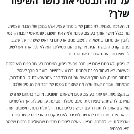
על מה תבססי את כושר השיפור
שלך?
1.
הערכה עצמית. לא במובן של ביטחון עצמי, אלא במובן של הבנה עצמית.
מה בכלל מושך אותך בעיצוב פנים? ולמה את חושבת שתתאימי לעבודה? נסי
להבין אם מדובר בתשוקה לעיצוב פנים או סתם בקראש שיש לך על עיצוב
פנים. קורס הלבשת הבית או קורס הום סטיילינג הוא לא לכל אחד ויש לשים
לב שאנחנו באמת אוהבים את התחום.
2.
ניסיון. לא סתם אמרו אין חכם מבעל ניסיון, המטרה בעיצוב פנים היא ללכת
ולעשות. לא לעמוד בפינה ולחכות. ברגע שבמישהו בוער הצורך לעסוק
בתחום מסוים, הוא הולך ועושה את זה בכל דרך שמתאפשרת לו. התנדבות,
התמחות ועבודה קשה אלה מה שיוצרים בסופו של דבר את הניסיון שלכם.
3.
מקצועיות. יש יותר בעיצוב פנים משאתם חושבים. מדובר בתחום שדורש
מאיתנו להשתמש ביצירתיות, טעם מעולה וטביעת עין מעולה, אך הלימודים
מאלצים אותך להתמודד עם רכישת כלים כמו מידול תלת מימד, חישובים ועוד.
בין אם אתם מתכננים להרשם למכינה לארכיטקטורה או קורס עיצוב פנים
ואדריכלות, יש להתכונן מראש שאלה לימודים טכניים שהשליטה בכלים שלהם
היא הכרחית.