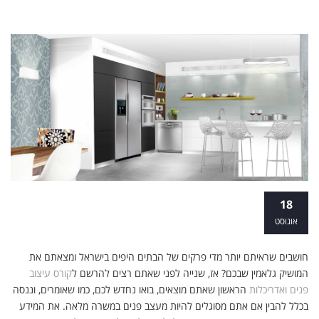
הטוב משני העולמות: קורס עיצוב פנים
18
ואדריכלות
אוגוסט
חושבים שראיתם יותר מדי פרקים של הבתים היפים בישראל ומצאתם את
המושיק גלאמין שבכם? אז, שנייה לפני שאתם רצים להרשם ל
קורס עיצוב
פנים ואדריכלות
הראשון שאתם מוצאים, בואו נחדש לכם, כמו שאומרים, וננסה
בכלל להבין אם אתם מסוגלים להיות מעצב פנים במשרה מלאה. את המידע