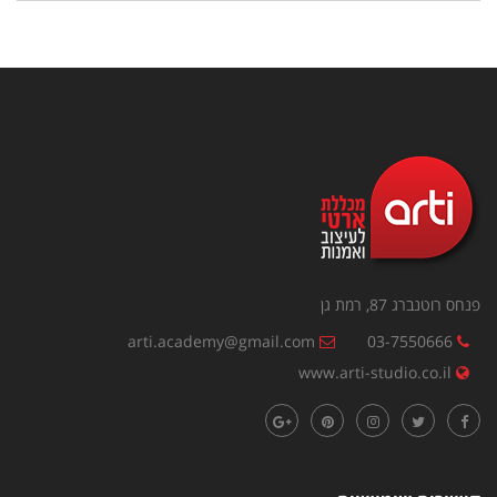
פנחס רוטנברג 87, רמת גן
arti.academy@gmail.com
03-7550666
www.arti-studio.co.il