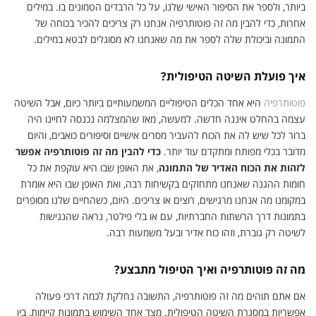
ביותר, ולספר את הסיפור האישי שלנו, על כל הרבדים הטמונים בו. במילים
אחרות, כדי להבין מה זה פוטותרפיה אנחנו רק צריכים להכיר בכוחה של
התמונה וביכולת שלה לספר את מה שאנחנו לא מסוגלים לבטא במילים.
איך פועלת השיטה הטיפולית?
פוטותרפיה
היא אחד הכלים הטיפוליים המשמעותיים ביותר כיום, אבל השיטה
עצמה בהחלט איננה חדשה. למעשה, מאז שהמצלמה נכנסה לחיינו היה
ברור לכל שיש לה את הכוח להעביר מסרים אישיים וסיפורים כואבים, והיום
מדובר בכלי מפותח ומתקדם עוד יותר.
כדי להבין מה זה פוטותרפיה אפשר
לזהות את הכוח האדיר של התמונה
, את האופן שבו היא עוקפת את כל
חומות ההגנה שאנחנו מתחזקים בקשיחות רבה, ואת האופן שבו היא אומרת
במקומנו מה אנחנו מרגישים, רוצים או צריכים. היום, כשהחיים שלנו מסופרים
בתמונות דרך הרשתות החברתיות, עם או בלי פילטר, נראה שהנגישות
לשיטה רק גוברת, וזהו כוח אדיר ובעל משמעות רבה.
מה זה פוטותרפיה ואיך הטיפול מתבצע?
אם אתם תוהים מה זה פוטותרפיה, התשובה נחלקת לכמה דרכי פעולה
אפשריות במסגרת השיטה הטיפולית. מצד אחד השימוש בתמונות קיימות, בין