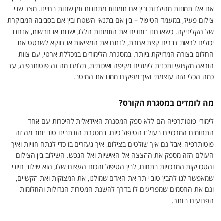
אם אלו תמונות מהילדות ובין אם תמונות מתחנות זמן שונות בחיינו. מצד שני
צילום פעיל, במעמד הטיפול – בין אם בתנאי השטח ובין אם בסביבה המבוקרת
של הקליניקה. כשאנחנו בוחנים את התמונות הללו, ישנות או חדשות, אנחנו
יכולים לראות דברים קצת אחרת, לנתח את המציאות או דווקא לשרטט את
החלום בצורה המדויקת ביותר. במסגרת הלימודים במכללת ארטי, עם צוות
הוראה מקצועי ותכנית לימודים מקיפה ואיכותית, תלמדו מה זה פוטותרפיה, עד
כמה הכלי הזה עוצמתי ואיך מפיקים ממנו את המיטב.
מה לומדים במסגרת הקורס?
לימודי פוטותרפיה הם ללא ספק המסגרת האידאלית להיכרות עם אחד
התחומים המרכזיים בעולם הטיפול כיום. במסגרת הזו תבינו טוב יותר מה זה
פוטותרפיה, אבל גם איך שולטים בצילום, איך נעזרים בו כדי לנתח חוויות ואיך
העולם הזה מספק את ההצצה אל האישיות ואל הנפש. השילוב בין הצילום
והטכניקות המרכזיות בתחום, לבין הטיפול והכוח העצום שלו, הוא שילוב חיוני
שמאפשר לנו להבין טוב יותר את האדם שמולנו, את המצוקות ואת הקשיים,
וגם את החסמים שמפריעים לו בדרך להשגת המטרות הגדולות והחלומות
הפרועים ביותר.