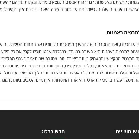
מדות לרשותנו מאפשרות לנו לזהות אנשים הנמצאים מולנו, ומקלות עליהם להיפתח
ישיים והיחודיים שלהם. כשמבינים עד כמה היצירה היא חיונית בתהליך הטיפול, מב
תרפיה באמנות
דע והכלים, ואם המטרה היא להמשיך ממסגרת הלימודים אל התחום הטיפולי, זה 
ות לתרפיה באמנות היא חשובה במיוחד. במכללת ארטי תוכלו לקבל את כל הידע ה
ועד התרגול המקצועי והמעמיק ביותר ביצירה. זוהי מסגרת שמותאמת לצרכי התלמיד
וך התמקדות ביום שאחרי, בכלים הפרקטיים, מגוון חומרים, חשיבה יצירתית ופורצת 
 ומטפלת באמנות לתת את כל האפשרויות היצירתיות בהליך הטיפולי. עם סגל הורא
 מספר עשורים, מכללת ארטי היא אחד המוסדות האקדמיים הטובים ביותר, ממנה 
 שימושיים
חדש בבלוג