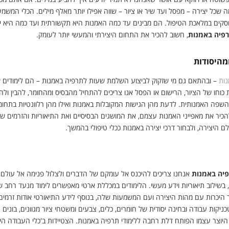
 שכל יצירה – מפסל ועד שיר או ציור – שווה אפילו יותר מאלף מילים. הכלי המשמעו
קים במלאכת הטיפול. הם מבינים עד כמה האמנות היא תקשורתית ועד כמה היא יכול
פיה באמנות
, חשוב להכיר את התחום היצירתי והמעשי יותר לעומק.
מהיסודות
נות
– ובהתאם גם מי שזקוק לביצוע השלמת שעות לתרפיה באמנות – הם לימודים ש
ת כוחו של הציור, הרישום או הפסל אנו צריכים להתחיל מהבסיס ומהחומר, להבין ולהכ
שפה האמנותית. לדעת מהן הגישות המקובלות באמנות ואילו מהן רלוונטיות בתחומ
הכיר את מאפייני האמנות עצמם, את המושגים הבסיסיים ואת התיאוריות והזרמים שפ
לם היצירה, ולבחור דרכי יצירה באמנות ככלי טיפולי בהמשך.
יה באמנות
אנחנו צריכים להיכנס אל עומקם של הדברים ולצלול פנימה אל עולם 
 בשילוב תיאוריות וידע מעשי. הלימודים במכללת ארטי מאפשרים לימוד מנעד רחב
היכרות עם מהות היצירה ועם המשמעות שלה, בנוסף לידע התיאורטי אודות זרמים 
יקות עבודה ובחינה יסודית של חומרים, כלים, צבעים ומשטחי ציור מגוונים, בונים ת
 היוצר עצמו הפותח דלת רחבה ללימודי תרפיה באמנות. הצטיידות ב'כלי העבודה היצי